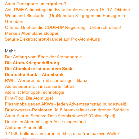
Atom-Transporte untergraben?
Anti-RWE Aktionstage im Braunkohlerevier vom 15.-17. Oktober
Wendland-Blockade - (Un)Ruhetag X - gegen ein Endlager in
Gorleben
Offener Brief an die CDU/FDP Regierung - Unterschreiben!
Merkels Atompläne stoppen
Saturn-Elektroschrott-Handel auf Pro-Atom-Kurs
Mehr:
Der Anfang vom Ende der Atomenergie
Die Atom-Kriegserklärung
Die Atomkatze ist aus dem Sack
Deutsche Bank = Atombank
RWE: Wortbrecher mit schmutziger Bilanz
Atomsteuern: Ein inszenierter Streit
Atom ist Monopol-Technologie
Film-Tipp: Die Atomlüge!
Flashmobs gegen AKWs - jeden Adventssamstag bundesweit!
Druckwasser-Reaktoren: In 8 Atomkraftwerken drohen Störfälle
Atom-Alarm: Schütze Dein Atomkraftwerk! (Online-Spiel)
Decke im Atommülllager Asse eingestürzt
Alptraum Atommüll
12.000 Ballons simulieren in Biblis eine "radioaktive Wolke"