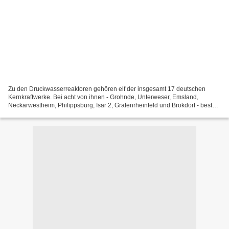
Zu den Druckwasserreaktoren gehören elf der insgesamt 17 deutschen
Kernkraftwerke. Bei acht von ihnen - Grohnde, Unterweser, Emsland,
Neckarwestheim, Philippsburg, Isar 2, Grafenrheinfeld und Brokdorf - besteht
ein nur schwer behebbares Sicherheitsproblem:...