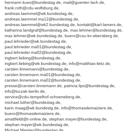
hermann.kues@bundestag.de, mail@guenter-lach.de,
frank.roth@cdu-wolfsburg.de,
andreas.laemmel@wk.bundestag.de,
andreas.laemmel.ma12@bundestag.de,
andreas.laemmel@wk2.bundestag.de, kontakt@karl-lamers.de,
katharina.landgraf@bundestag.de, max.lehmer@bundestag.de,
max.lehmer@wk.bundestag.de, buero@csu-kv-ebersberg.de,
paul.lehrieder@wk.bundestag.de,
paul.lehrieder.ma01@bundestag.de,
paul.lehrieder.ma02@bundestag.de,
ingbert.liebing@bundestag.de,
ingbert.liebing@wk.bundestag.de, info@matthias-lietz.de,
carsten.linnemann@bundestag.de,
carsten.linnemann.ma01@bundestag.de,
carsten.linnemann.ma02@bundestag.de,
presse@carsten-linnemann.de, patricia.lips@bundestag.de,
info@luczak-berlin.de,
service@cdu-tempelhof-schoeneberg.de,
michael.luther@bundestag.de,
karin.maag@wk.bundestg.de, info@thomasdemaiziere.de,
buero@thomasdemaiziere.de,
amattfeldt@t-online.de, stephan.mayer@bundestag.de,
stephan.mayer@wk.bundestag.de,
Michael.Meister@bundestag.de,