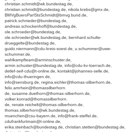
christian.schmidt@wk.bundestag.de,
christian.schmidt@bundestag.de, nikola.krebs@gmx.de,
BMVgBueroParlStsSchmidt@bmvg.bund.de,
patrick.schnieder@bundestag.de,
andreas.schockenhoff@bundestag.de,
ole.schroeder@bundestag.de,
ole.schroeder@wk.bundestag.de, bernhard.schulte-
drueggelte@bundestag.de,
guido.niermann@cdu-kreis-soest.de, u.schummer@uwe-
schummer.de,
wahlkampfteam@arminschuster.de,
armin.schuster@bundestag.de, info@cdu-kv-loerrach.de,
detlef-seif-cdu@t-online.de, kontakt@johannes-selle.de,
info@cdu-thueringen.de,
info@sensburg.de, regina.eichler@thomas-silberhorn.de,
felix.amrhein@thomassilberhorn.
de, susanne.duethorn@thomas-silberhorn.de,
volker.konrad@thomassilberhorn.
de, renate.reichelt@thomas-silberhorn.de,
thomas.silberhorn@wk.bundestag.de,
muenchen@csu-bayern.de, info@frank-steffel.de,
cdufrankfurtmain@t-online.de,
erika.steinbach@bundestag.de, christian.stetten@bundestag.de,