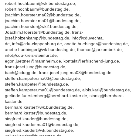
robert.hochbaum@wk.bundestag.de,
robert.hochbaum@bundestag.de,
joachim.hoerster.ma02@bundestag.de,
joachim.hoerster.ma01@bundestag.de,
joachim.hoerster@wk2.bundestag.de,
Joachim.Hoerster@bundestag.de, franz-
josef.holzenkamp@bundestag.de, info@cduvechta.
de, info@cdu-cloppenburg.de, anette.huebinger@bundestag.de,
anette.huebinger@wk.bundestag.de, thomas@jarzombek.de,
info@cdu-kreis-steinfurt.de,
egon.juettner@mannheim.de, kontakt@erfrischend-jung.de,
franz-josef.jung@bundestag.de,
bach@cdugg.de, franz-josef.jung.ma03@bundestag.de,
steffen.kampeter.ma03@bundestag.de,
steffen.kampeter@bundestag.de,
steffen.kampeter.ma01@bundestag.de, alois.karl@bundestag.de,
gerlinde.fuerstenberg@bernhard-kaster.de, sinnig@bernhard-
kaster.de,
bernhard.kaster@wk.bundestag.de,
bernhard.kaster@bundestag.de,
siegfried.kauder@bundestag.de,
siegfried.kauder.ma01@bundestag.de,
siegfried.kauder@wk.bundestag.de,