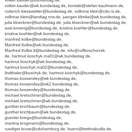
volker.kauder@bundestag.de,
volker.kauder@wk.bundestag.de, kontakt@stefan-kaufmann.de,
roderich.kiesewetter@bundestag.de, volkmar.klein@cdu-si.de,
volkmar.klein@landtag.nrw.de, juergen.klimke@wk.bundestag.de,
julia.kloeckner@bundestag.de, julia.kloeckner@wk.bundestag.de,
axel.knoerig@bundestag.de, kristina.koehler@bundestag.de,
kristina.koehler@wk.bundestag.de,
manfred.kolbe@bundestag.de,
Manfred.Kolbe@wk.bundestag.de,
Manfred.Kolbe.lt@bundestag.de, info@rolfkoschorrek.
de, hartmut.koschyk.ma01@wk.bundestag.de,
hartmut.koschyk@wk.bundestag.de,
hartmut.koschyk.ma02@bundestag.de,
lindthaler@koschyk.de, hartmut.koschyk@bundestag.de,
thomas.kossendey@wk.bundestag.de,
thomas.kossendey@wk2.bundestag.de,
thomas.kossendey@bundestag.de,
michael.kretschmer@bundestag.de,
michael.kretschmer@wk.bundestag.de,
gunther.krichbaum@bundestag.de,
gunther.krichbaum@wk.bundestag.de,
guenter.krings@bundestag.de,
martina.krogmann@bundestag.de,
ruediger.kruse@cduhamburg.de, buero@bettinakudla.de,