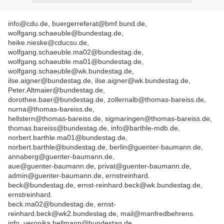
info@cdu.de, buergerreferat@bmf.bund.de,
wolfgang.schaeuble@bundestag.de,
heike.nieske@cducsu.de,
wolfgang.schaeuble.ma02@bundestag.de,
wolfgang.schaeuble.ma01@bundestag.de,
wolfgang.schaeuble@wk.bundestag.de,
ilse.aigner@bundestag.de, ilse.aigner@wk.bundestag.de,
Peter.Altmaier@bundestag.de,
dorothee.baer@bundestag.de, zollernalb@thomas-bareiss.de,
nurna@thomas-bareiss.de,
hellstern@thomas-bareiss.de, sigmaringen@thomas-bareiss.de,
thomas.bareiss@bundestag.de, info@barthle-mdb.de,
norbert.barthle.ma01@bundestag.de,
norbert.barthle@bundestag.de, berlin@guenter-baumann.de,
annaberg@guenter-baumann.de,
aue@guenter-baumann.de, privat@guenter-baumann.de,
admin@guenter-baumann.de, ernstreinhard.
beck@bundestag.de, ernst-reinhard.beck@wk.bundestag.de,
ernstreinhard.
beck.ma02@bundestag.de, ernst-
reinhard.beck@wk2.bundestag.de, mail@manfredbehrens.
info, veronika.bellmann@bundestag.de,