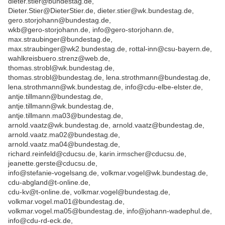
dieter.stier@bundestag.de,
Dieter.Stier@DieterStier.de, dieter.stier@wk.bundestag.de,
gero.storjohann@bundestag.de,
wkb@gero-storjohann.de, info@gero-storjohann.de,
max.straubinger@bundestag.de,
max.straubinger@wk2.bundestag.de, rottal-inn@csu-bayern.de,
wahlkreisbuero.strenz@web.de,
thomas.strobl@wk.bundestag.de,
thomas.strobl@bundestag.de, lena.strothmann@bundestag.de,
lena.strothmann@wk.bundestag.de, info@cdu-elbe-elster.de,
antje.tillmann@bundestag.de,
antje.tillmann@wk.bundestag.de,
antje.tillmann.ma03@bundestag.de,
arnold.vaatz@wk.bundestag.de, arnold.vaatz@bundestag.de,
arnold.vaatz.ma02@bundestag.de,
arnold.vaatz.ma04@bundestag.de,
richard.reinfeld@cducsu.de, karin.irmscher@cducsu.de,
jeanette.gerste@cducsu.de,
info@stefanie-vogelsang.de, volkmar.vogel@wk.bundestag.de,
cdu-abgland@t-online.de,
cdu-kv@t-online.de, volkmar.vogel@bundestag.de,
volkmar.vogel.ma01@bundestag.de,
volkmar.vogel.ma05@bundestag.de, info@johann-wadephul.de,
info@cdu-rd-eck.de,