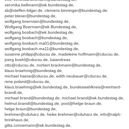
veronika.bellmann@wk.bundestag.de,
sb@steffen-bilger.de, clemens.binninger@bundestag.de,
peter.bleser@bundestag.de,
wolfgang.boernsen@bundestag.de,
Wolfgang.Boernsen@wk.Bundestag.de,
wolfgang.bosbach@wk.bundestag.de,
wolfgang.bosbach@bundestag.de,
wolfgang.bosbach.ma01@bundestag.de,
wolfgang.bosbach.ma11@bundestag.de,
susanne.philipp@cducsu.de, madeleine.hoffmann@cducsu.de,
joerg.boehl@cducsu.de, kaiandreas.
otto@cducsu.de, norbert.brackmann@bundestag.de,
klaus.braehmig@bundestag.de,
michael.haese@cducsu.de, edith.neubauer@cducsu.de,
rene.poland@cducsu.de,
klaus.braehmig@wk.bundestag.de, bundeswahlkreis@reinhard-
brandl.de,
michael.brand@bundestag.de, michael.brand@wk.bundestag.de,
helmut.brandt@bundestag.de, post@helge-braun.de,
helge.braun@bundestag.de,
brehmer@cduharz.de, heike.brehmer@cduharz.de, info@ralph-
brinkhaus.de,
gitta.connemann@wk.bundestag.de,