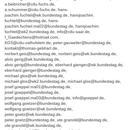
a.biebricher@cdu-fuchs.de,
a.schummer@cdu-fuchs.de, hans-
joachim.fuchtel@wk.bundestag.de, hansjoachim.
fuchtel@bundestag.de, hans-
joachim.fuchtel.ma02@bundestag.de, hansjoachim.
fuchtel@wk2.bundestag.de, info@cdu-saar.de,
I_Gaedechens@hotmail.com,
KGS@cdu-ostholstein.de, peter.gauweiler@bundestag.de,
kontakt@thomas-gebhart.de,
norbert.geis@bundestag.de, norbert.geis@wk.bundestag.de,
alois.gerig@wk.bundestag.de,
alois.gerig@bundestag.de, eberhard.gienger@wk.bundestag.de,
eberhard.gienger@bundestag.de,
michael.glos@wk.bundestag.de,
michael.glos@wk2.bundestag.de, michael.glos@bundestag.de,
josef.goeppel.ma01@bundestag.de,
josef.goeppel@bundestag.de,
josef.goeppel.ma03@bundestag.de, info@goeppel.de,
wolfgang.goetzer@bundestag.de,
wolfgang.goetzer@wk.bundestag.de,
peter.goetz@wk.bundestag.de,
peter.goetz@bundestag.de, ute.granold@bundestag.de,
ute.granold@wk.bundestag.de,