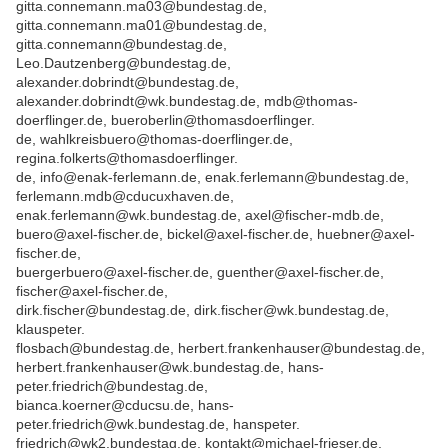
gitta.connemann.ma03@bundestag.de,
gitta.connemann.ma01@bundestag.de,
gitta.connemann@bundestag.de,
Leo.Dautzenberg@bundestag.de,
alexander.dobrindt@bundestag.de,
alexander.dobrindt@wk.bundestag.de, mdb@thomas-
doerflinger.de, bueroberlin@thomasdoerflinger.
de, wahlkreisbuero@thomas-doerflinger.de,
regina.folkerts@thomasdoerflinger.
de, info@enak-ferlemann.de, enak.ferlemann@bundestag.de,
ferlemann.mdb@cducuxhaven.de,
enak.ferlemann@wk.bundestag.de, axel@fischer-mdb.de,
buero@axel-fischer.de, bickel@axel-fischer.de, huebner@axel-
fischer.de,
buergerbuero@axel-fischer.de, guenther@axel-fischer.de,
fischer@axel-fischer.de,
dirk.fischer@bundestag.de, dirk.fischer@wk.bundestag.de,
klauspeter.
flosbach@bundestag.de, herbert.frankenhauser@bundestag.de,
herbert.frankenhauser@wk.bundestag.de, hans-
peter.friedrich@bundestag.de,
bianca.koerner@cducsu.de, hans-
peter.friedrich@wk.bundestag.de, hanspeter.
friedrich@wk2.bundestag.de, kontakt@michael-frieser.de,