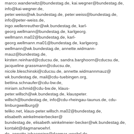
marco.wanderwitz@bundestag.de, kai.wegner@bundestag.de,
info@kai-wegner.de,
peter.weiss@wk.bundestag.de, peter.weiss@bundestag.de,
info@peter-weiss.de,
ingo.wellenreuther@wk.bundestag.de, karl-
georg.wellmann@bundestag.de, karlgeorg.
wellmann.ma02@bundestag.de, karl-
georg.wellmann.ma01@bundestag.de, karlgeorg.
wellmann@wk.bundestag.de, annette.widmann-
mauz@bundestag.de,
kirsten.reinhard@cducsu.de, sandra.barghoorn@cducsu.de,
jacqueline.grassmann@cducsu.de,
nicole.bleschinski@cducsu.de, annette.widmannmauz@
wk.bundestag.de, mail@cdu-tuebingen.org,
bettina.schnaufer@cdu-bw.de,
miriam.schmid@cdu-bw.de, klaus-
peter.willsch@wk.bundestag.de, klauspeter.
willsch@bundestag.de, info@cdu-rheingau-taunus.de, cdu-
limburgweilburg@
teliko.net, klaus-peter.willsch.ma02@bundestag.de,
elisabeth.winkelmeierbecker@
bundestag.de, elisabeth.winkelmeier-becker@wk.bundestag.de,
kontakt@dagmarwoehrl.
de, annette.johaenning@dagmar-woehrl.de,