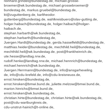
reinhard.grindel@bundestag.de, michael.grosse-
broemer@wk.bundestag.de, michael.grossebroemer@
bundestag.de, markus.gruebel@bundestag.de,
kt@zuguttenberg.de, karltheodor.
guttenberg@bundestag.de, wahlkreisbuero@olav-gutting.de,
holger.haibach@bundestag.de, holger.haibach@holger-
haibach.de,
stephan.harbarth@wk.bundestag.de,
stephan.harbarth@bundestag.de,
Juergen.Hardt@bundestag.de, gerda.hasselfeldt@bundestag.de,
matthias.heider@bundestag.de, mechthild.heil@bundestag.de,
mechthild.heil@wk.bundestag.de, post@frankheinrich.de,
ute.hesse@landtag.nrw.de,
rudolf.henke@landtag.nrw.de, michael.hennrich@bundestag.de,
michael.hennrich@wk.bundestag.de,
Juergen.Herrmann@bundestag.de, info@ansgarheveling.
de, info@cdu-krefeld.de, info@cdu-kreisneuss.de,
ernst.hinsken@bundestag.de,
ernst.hinsken@bmwi.bund.de, juliette.melzow@bmwi.bund.de,
marion.hinrichs@bmwi.bund.de,
ernst.hinsken@wk.bundestag.de,
christian.hirte@bundestag.de, christian.hirte@wk.bundestag.de,
post@cdu-wartburgkreis.de,
cdu-unstrut-hainich@t-online.de,