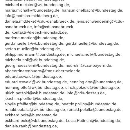
michael.meister@wk.bundestag.de,
maria.michalk@bundestag.de, hans.michelbach@bundestag.de,
info@mathias-middelberg.de,
daniela.middeke@cdu-osnabrueck.de, jens.schwenderling@cdu-
osnabrueck.de, info@cduosnabrueck.
de, kontakt@dietrich-monstadt.de,
marlene.mortler@bundestag.de,
gerd.mueller@wk.bundestag.de, gerd.mueller@bundestag.de,
stefan.mueller@bundestag.de,
philipp.murmann@bundestag.de, michaela.noll@bundestag.de,
michaela.noll@wk.bundestag.de,
georg.nuesslein@bundestag.de, neu-ulm@csu-bayern.de,
abgeordnetenbuero@franz-obermeier.de,
eduard.oswald@bundestag.de,
eduard.oswald@wk.bundestag.de, henning.otte@bundestag.de,
henning.otte@wk.bundestag.de, ulrich.petzold@bundestag.de,
ulrich.petzold@wk.bundestag.de, info@cdu-dessau.de,
joachim.pfeiffer@bundestag.de,
sibylle.pfeiffer@bundestag.de, beatrix.philipp@bundestag.de,
ronald.pofalla@wk.bundestag.de, ronald.pofalla@bundestag.de,
eckhard.pols@bundestag.de,
eckhard.pols@wk.bundestag.de, Lucia.Puttrich@bundestag.de,
daniela.raab@bundestag.de,