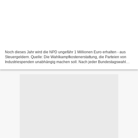
Noch dieses Jahr wird die NPD ungefähr 1 Millionen Euro erhalten - aus
Steuergeldern. Quelle: Die Wahlkampfkostenerstattung, die Parteien von
Industriespenden unabhängig machen soll. Nach jeder Bundestagswahl
bekommen die Parteien 0,85 CEnt pro Stimme,...