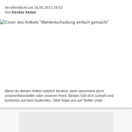
Veröffentlicht am 16.09.2013 19:53
Von
Direkte Aktion
Wenn du diesen Artikel nützlich fandest, dann abonniere doch
unserenNewsletter oder unseren Feed. Beides hält dich schnell und
kostenlos auf dem laufenden. Oder folge uns auf Twitter unter
@direkteaktion (viele Infos) und / oder @action_pur(nur Mitmach-Aktonen)....