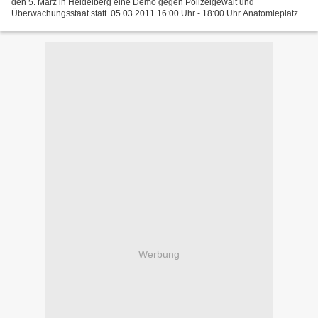
den 5. März in Heidelberg eine Demo gegen Polizeigewalt und
Überwachungsstaat statt. 05.03.2011 16:00 Uhr - 18:00 Uhr Anatomieplatz -
Heidelberg | Die Antifaschistische Initiative...
Werbung