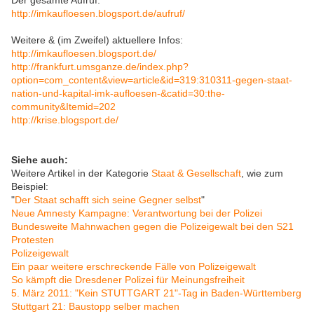
http://imkaufloesen.blogsport.de/aufruf/
Weitere & (im Zweifel) aktuellere Infos:
http://imkaufloesen.blogsport.de/
http://frankfurt.umsganze.de/index.php?
option=com_content&view=article&id=319:310311-gegen-staat-
nation-und-kapital-imk-aufloesen-&catid=30:the-
community&Itemid=202
http://krise.blogsport.de/
Siehe auch:
Weitere Artikel in der Kategorie
Staat & Gesellschaft
, wie zum
Beispiel:
"
Der Staat schafft sich seine Gegner selbst
"
Neue Amnesty Kampagne: Verantwortung bei der Polizei
Bundesweite Mahnwachen gegen die Polizeigewalt bei den S21
Protesten
Polizeigewalt
Ein paar weitere erschreckende Fälle von Polizeigewalt
So kämpft die Dresdener Polizei für Meinungsfreiheit
5. März 2011: "Kein STUTTGART 21"-Tag in Baden-Württemberg
Stuttgart 21: Baustopp selber machen