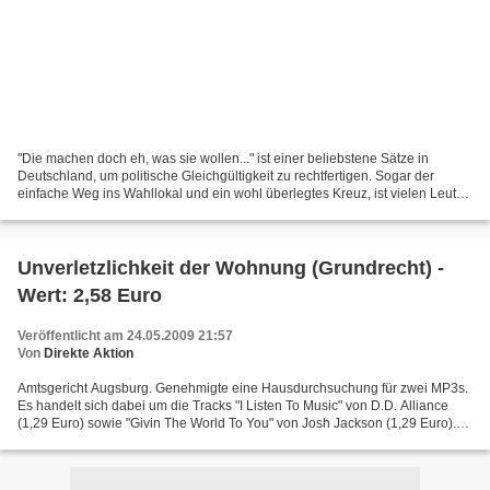
"Die machen doch eh, was sie wollen..." ist einer beliebstene Sätze in
Deutschland, um politische Gleichgültigkeit zu rechtfertigen. Sogar der
einfache Weg ins Wahllokal und ein wohl überlegtes Kreuz, ist vielen Leuten
zu mühsam und jede Ausrede kommt...
Unverletzlichkeit der Wohnung (Grundrecht) -
Wert: 2,58 Euro
Veröffentlicht am 24.05.2009 21:57
Von
Direkte Aktion
Amtsgericht Augsburg. Genehmigte eine Hausdurchsuchung für zwei MP3s.
Es handelt sich dabei um die Tracks "I Listen To Music" von D.D. Alliance
(1,29 Euro) sowie "Givin The World To You" von Josh Jackson (1,29 Euro).
Besonders hervorzuheben ist eine Textpassage...