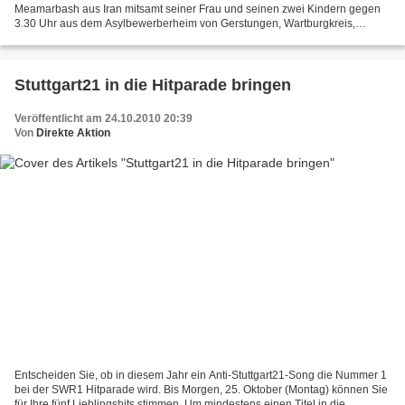
Meamarbash aus Iran mitsamt seiner Frau und seinen zwei Kindern gegen
3.30 Uhr aus dem Asylbewerberheim von Gerstungen, Wartburgkreis,
verschwunden. Später stellte sich heraus, das sie üpberraschend...
Stuttgart21 in die Hitparade bringen
Veröffentlicht am 24.10.2010 20:39
Von
Direkte Aktion
Entscheiden Sie, ob in diesem Jahr ein Anti-Stuttgart21-Song die Nummer 1
bei der SWR1 Hitparade wird. Bis Morgen, 25. Oktober (Montag) können Sie
für Ihre fünf Lieblingshits stimmen. Um mindestens einen Titel in die