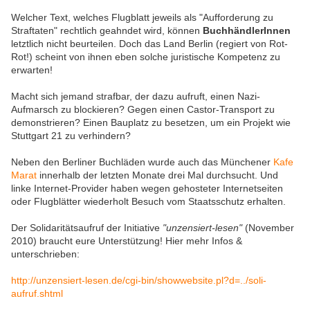
Welcher Text, welches Flugblatt jeweils als "Aufforderung zu
Straftaten" rechtlich geahndet wird, können
BuchhändlerInnen
letztlich nicht beurteilen. Doch das Land Berlin (regiert von Rot-
Rot!) scheint von ihnen eben solche juristische Kompetenz zu
erwarten!
Macht sich jemand strafbar, der dazu aufruft, einen Nazi-
Aufmarsch zu blockieren? Gegen einen Castor-Transport zu
demonstrieren? Einen Bauplatz zu besetzen, um ein Projekt wie
Stuttgart 21 zu verhindern?
Neben den Berliner Buchläden wurde auch das Münchener
Kafe
Marat
innerhalb der letzten Monate drei Mal durchsucht. Und
linke Internet-Provider haben wegen gehosteter Internetseiten
oder Flugblätter wiederholt Besuch vom Staatsschutz erhalten.
Der Solidaritätsaufruf der Initiative
"unzensiert-lesen"
(November
2010) braucht eure Unterstützung! Hier mehr Infos &
unterschrieben:
http://unzensiert-lesen.de/cgi-bin/showwebsite.pl?d=../soli-
aufruf.shtml