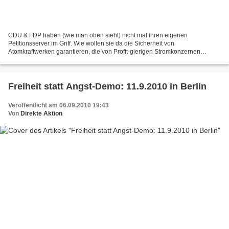
CDU & FDP haben (wie man oben sieht) nicht mal ihren eigenen
Petitionsserver im Griff. Wie wollen sie da die Sicherheit von
Atomkraftwerken garantieren, die von Profit-gierigen Stromkonzernen
betrieben werden? Wenn man die Petition 13587 - "Nukleare Ver-...
Freiheit statt Angst-Demo: 11.9.2010 in Berlin
Veröffentlicht am 06.09.2010 19:43
Von
Direkte Aktion