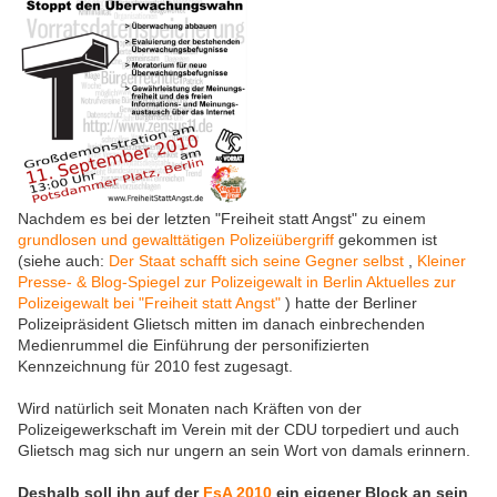
Nachdem es bei der letzten "Freiheit statt Angst" zu einem
grundlosen und gewalttätigen Polizeiübergriff
gekommen ist
(siehe auch:
Der Staat schafft sich seine Gegner selbst
,
Kleiner
Presse- & Blog-Spiegel zur Polizeigewalt in Berlin
Aktuelles zur
Polizeigewalt bei "Freiheit statt Angst"
) hatte der Berliner
Polizeipräsident Glietsch mitten im danach einbrechenden
Medienrummel die Einführung der personifizierten
Kennzeichnung für 2010 fest zugesagt.
Wird natürlich seit Monaten nach Kräften von der
Polizeigewerkschaft im Verein mit der CDU torpediert und auch
Glietsch mag sich nur ungern an sein Wort von damals erinnern.
Deshalb soll ihn auf der
FsA 2010
ein eigener Block an sein