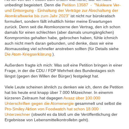
unbedingt begeistert. Denn die
Petition 13587 - "Nukleare Ver-
und Entsorgung - Einhaltung der Verträge zur Abschaltung der
Atomkraftwerke bis zum Jahr 2023"
ist nicht nur bürokratisch
formuliert, sondern fällt inhaltlich hinter meine Erwartungen
zurück. Denn seit die Atomkonzerne den Vertrag, den ich schon
damals für einen schlechten (aber damals unumgänglichen)
Konmpromiss gehalten habe, gebrochen haben, fühle ichmich
auch nicht merh daran gebunden, und denke, dass wir eine
Atomausstieg viel schneller anstreben sollten (für Details siehe
Die Atom-Kriegserklärung
).
Außerdem fragte ich mich: Was soll eine Petition bringen in einer
Frage, in der die CDU / FDP Mehrheit des Bundestages sich
längst (gegen den Willen der Bürger) festgelegt hat.
Viele Leute scheinen ähnlich zu denken wie ich, denn die Petition
hat bis heute erst knapp über 7.000 Mitzeichner. In einemm
kürzeren Zeitraum hat dagegen
Avaaz über 100.000
Unterschriften gegen die Atomenergie
gesammelt und selbst die
Pro-Smiley Aktion von Foodwatch hat schon 18.000
Unterzeichner
(obwohl es da bloß um die Veröffentlichung der
Ergebnisse von Lebensmittelkontrollebn geht).