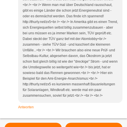
<br /> <br /> Wenn man mal über Deutschland rausschaut,
gibt es einige Länder die schon jetzt Energieneutral sind -
oder es demnächst werden. Das finde ich spannend!
http://thurly.net/zx5<br /> <br /> In Amerika gibt es einen Trend,
sich Energiequellen selbst billig zusammenzubauen - aber
bei uns müssen es ja immer Marken sein, TÜV geprüft etc.
Dabei steckt der TÜV ganz tief mit der Atomlobby<br />
zusammen - siehe TÜV-Süd - und kaschiert die kleineren
Unfälle...<br /> <br /> Wir brauchen also eine neue Prüf- und
Selbstbau-Kultur, abgesehen davon, das Ökostrom ja jetzt
schon fast gleich billig ist wie der "dreckige" Strom - und wenn
die Umstiegswelle so weitergeht wie<br /> bis jetzt, hat er
sowieso bald das Rennen gewonnen.<br /> <br /> Hier ein
Beispiel für den Ami-Energie-Anarchismus:<br />
http://thurly.net/zx5 es kursieren massenhaft Bauanleitungen
für Solaranlagen, Windkraft etc. werde mal ein paar
zusammensuchen, soviel für jetzt.<br /> <br /> <br />
Antworten