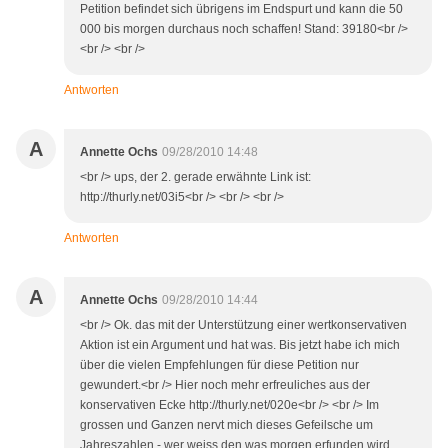
Petition befindet sich übrigens im Endspurt und kann die 50
000 bis morgen durchaus noch schaffen! Stand: 39180<br />
<br /> <br />
Antworten
A
Annette Ochs
09/28/2010 14:48
<br /> ups, der 2. gerade erwähnte Link ist:
http://thurly.net/03i5<br /> <br /> <br />
Antworten
A
Annette Ochs
09/28/2010 14:44
<br /> Ok. das mit der Unterstützung einer wertkonservativen
Aktion ist ein Argument und hat was. Bis jetzt habe ich mich
über die vielen Empfehlungen für diese Petition nur
gewundert.<br /> Hier noch mehr erfreuliches aus der
konservativen Ecke http://thurly.net/020e<br /> <br /> Im
grossen und Ganzen nervt mich dieses Gefeilsche um
Jahreszahlen - wer weiss den was morgen erfunden wird...