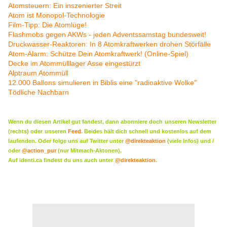
Atomsteuern: Ein inszenierter Streit
Atom ist Monopol-Technologie
Film-Tipp: Die Atomlüge!
Flashmobs gegen AKWs - jeden Adventssamstag bundesweit!
Druckwasser-Reaktoren: In 8 Atomkraftwerken drohen Störfälle
Atom-Alarm: Schütze Dein Atomkraftwerk! (Online-Spiel)
Decke im Atommülllager Asse eingestürzt
Alptraum Atommüll
12.000 Ballons simulieren in Biblis eine "radioaktive Wolke"
Tödliche Nachbarn
Wenn du diesen Artikel gut fandest, dann abonniere doch
unseren Newsletter
(rechts) oder
unseren
Feed
. Beides hält dich schnell und kostenlos auf dem
laufenden. Oder folge uns auf Twitter unter
@direkteaktion
(viele Infos) und /
oder
@action_pur
(nur Mitmach-Aktonen).
Auf identi.ca findest du uns auch unter
@direkteaktion
.