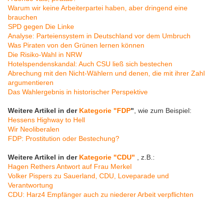
Warum wir keine Arbeiterpartei haben, aber dringend eine
brauchen
SPD gegen Die Linke
Analyse: Parteiensystem in Deutschland vor dem Umbruch
Was Piraten von den Grünen lernen können
Die Risiko-Wahl in NRW
Hotelspendenskandal: Auch CSU ließ sich bestechen
Abrechung mit den Nicht-Wählern und denen, die mit ihrer Zahl
argumentieren
Das Wahlergebnis in historischer Perspektive
Weitere Artikel in der
Kategorie "FDP
"
, wie zum Beispiel:
Hessens Highway to Hell
Wir Neoliberalen
FDP: Prostitution oder Bestechung?
Weitere Artikel in der
Kategorie "CDU"
, z.B.:
Hagen Rethers Antwort auf Frau Merkel
Volker Pispers zu Sauerland, CDU, Loveparade und
Verantwortung
CDU: Harz4 Empfänger auch zu niederer Arbeit verpflichten