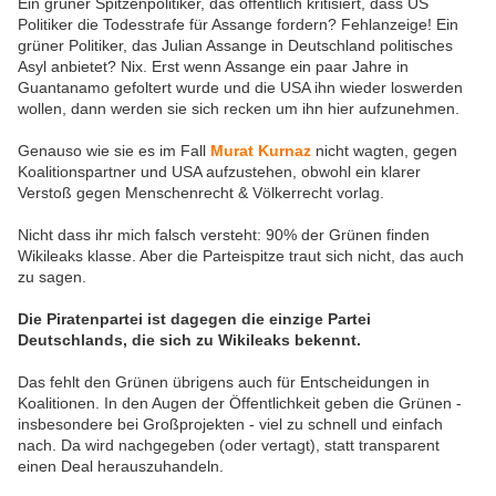
Ein grüner Spitzenpolitiker, das öffentlich kritisiert, dass US
Politiker die Todesstrafe für Assange fordern? Fehlanzeige! Ein
grüner Politiker, das Julian Assange in Deutschland politisches
Asyl anbietet? Nix. Erst wenn Assange ein paar Jahre in
Guantanamo gefoltert wurde und die USA ihn wieder loswerden
wollen, dann werden sie sich recken um ihn hier aufzunehmen.
Genauso wie sie es im Fall
Murat Kurnaz
nicht wagten, gegen
Koalitionspartner und USA aufzustehen, obwohl ein klarer
Verstoß gegen Menschenrecht & Völkerrecht vorlag.
Nicht dass ihr mich falsch versteht: 90% der Grünen finden
Wikileaks klasse. Aber die Parteispitze traut sich nicht, das auch
zu sagen.
Die Piratenpartei ist dagegen die einzige Partei
Deutschlands, die sich zu Wikileaks bekennt.
Das fehlt den Grünen übrigens auch für Entscheidungen in
Koalitionen. In den Augen der Öffentlichkeit geben die Grünen -
insbesondere bei Großprojekten - viel zu schnell und einfach
nach. Da wird nachgegeben (oder vertagt), statt transparent
einen Deal herauszuhandeln.