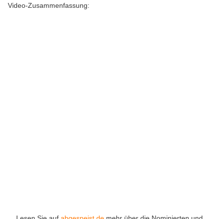
Video-Zusammenfassung:
Lesen Sie auf
abgespeist.de
mehr über die Nominierten und