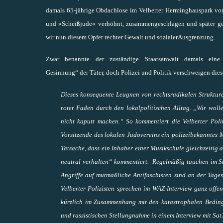
damals 65-jährige Obdachlose im Velberter Herminghauspark vo
und »Scheißjude« verhöhnt, zusammengeschlagen und später get
wir nun diesem Opfer rechter Gewalt und sozialerAusgrenzung.
Zwar benannte der zuständige Staatsanwalt damals eine „
Gesinnung“ der Täter, doch Polizei und Politik verschweigen dies
Dieses konsequente Leugnen von rechtsradikalen Strukturen
roter Faden durch den lokalpolitischen Alltag. „Wir wolle
nicht kaputt machen.“
So kommentiert die Velberter Polit
Vorsitzende des lokalen Judovereins ein polizeibekanntes M
Tatsache, dass ein Inhaber einer Musikschule gleichzeitig a
neutral verhalten“ kommentiert.
Regelmäßig tauchen im Sta
Angriffe auf mutmaßliche Antifaschisten sind an der Tage
Velberter Polizisten sprechen im WAZ-Interview ganz off
kürzlich im Zusammenhang mit den katastrophalen Beding
und rassistischen Stellungnahme in einem Interview mit Sat