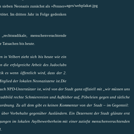
n sieben Neonazis zunächst als »Penner«
ötet. Im dritten Jahr in Folge gedenken
rechtsradikale, menschenverachtende
e Tatsachen bis heute.
 in Velbert zieht sich bis heute wie ein
n die erfolgreiche Arbeit des Judoclubs
ik es wenn öffentlich wird, dass der 2.
itglied der lokalen Neonaziszene ist.
Die
uch NPD-Unterstützer ist, wird von der Stadt ganz offiziell mit „wir müssen uns
dtbild rechte Schmierereien und Aufkleber auf, Pöbeleien gegen und tätliche
sordnung. Zu all dem gibt es keinen Kommentar von der Stadt – im Gegenteil:
en über Vorbehalte gegenüber Ausländern.
Ein Dezernent der Stadt glänzte erst
ungen im lokalen Asylbewerberheim mit einer zutiefst menschenverachtenden
1.