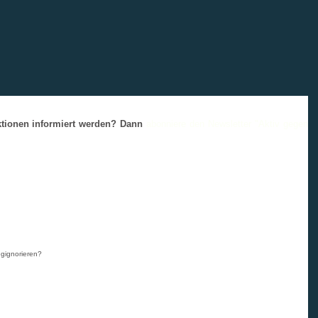
aktionen informiert werden? Dann
abonniere den Newsletter "Aktiv gegen
gignorieren?