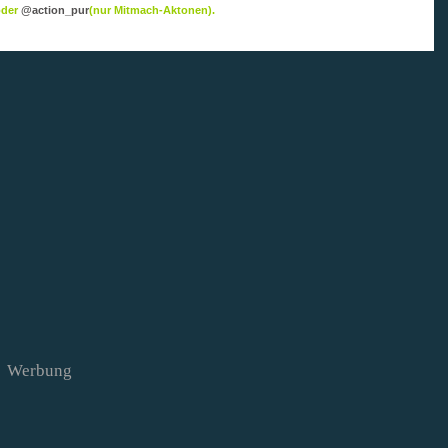
 oder
@action_pur
(nur Mitmach-Aktonen).
Werbung