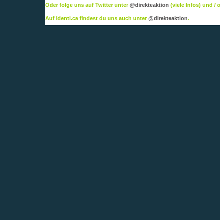
Oder folge uns auf Twitter unter
@direkteaktion
(viele Infos) und /
Auf identi.ca findest du uns auch unter
@direkteaktion
.