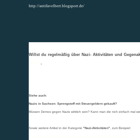
http://antifavelbert.blogsport.de/
Willst du regelmäßig über Nazi- Aktivitäten und Gegen
Nazis"
.
Siehe auch:
Nazis in Sachsen: Sprengstoff mit Steuergeldern gekauft?
Müssen Demos gegen Nazis wirklich sein? Kann man die nich einfach mal we
Sowie weitere Artikel in der Kategorie
"
Nazi-Aktivitäten
"
, zum Beispiel:
Wanderausstellung "Opfer rechter Gewalt seit 1990 in Deutschland"