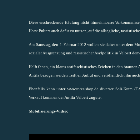
Diese erschreckende Häufung nicht hinnehmbarer Vorkommnisse h
Horst Pulters auch dafür zu nutzen, auf die alltägliche, rassisti
Am Samstag, den 4. Februar 2012 wollen sie daher unter dem Mot
sozialer Ausgrenzung und rassistischer Asylpolitik in Velbert dem
Helft ihnen, ein klares antifaschistisches Zeichen in den braunen 
Antifa bezogen werden Teilt en Aufruf und veröffentlicht ihn auch
Ebenfalls kann unter
www.roter-shop.de
diverser Soli-Kram (T-
Verkauf kommen der Antifa Velbert zugute.
Mobilisierungs-Video: