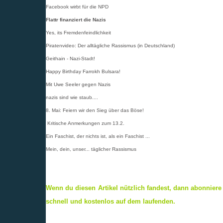
Facebook wirbt für die NPD
Flattr finanziert die Nazis
Yes, its Fremdenfeindlichkeit
Piratenvideo: Der alltägliche Rassismus (in Deutschland)
Geithain - Nazi-Stadt!
Happy Birthday Farrokh Bulsara!
Mit Uwe Seeler gegen Nazis
nazis sind wie staub....
8. Mai: Feiern wir den Sieg über das Böse!
Kritische Anmerkungen zum 13.2.
Ein Faschist, der nichts ist, als ein Faschist ...
Mein, dein, unser... täglicher Rassismus
Wenn du diesen Artikel nützlich fandest, dann abonnier
schnell und kostenlos auf dem laufenden.