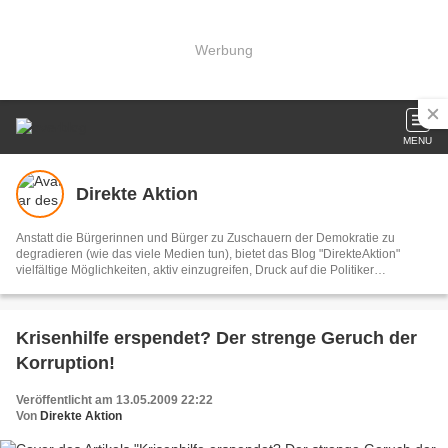
Werbung
MENU
Direkte Aktion
Anstatt die Bürgerinnen und Bürger zu Zuschauern der Demokratie zu
degradieren (wie das viele Medien tun), bietet das Blog "DirekteAktion"
vielfältige Möglichkeiten, aktiv einzugreifen, Druck auf die Politiker
auszuüben und die Welt in der wir leben zu verbessern. Diese Bemühungen
können alle LeserInnen unterstützen, indem sie bei den Aktionen mitmachen
und diese aktiv weiterempfehlen. DirekteAktion begreift sich als
demokratisch und konstruktiv.
Krisenhilfe erspendet? Der strenge Geruch der
Korruption!
Veröffentlicht am 13.05.2009 22:22
Von
Direkte Aktion