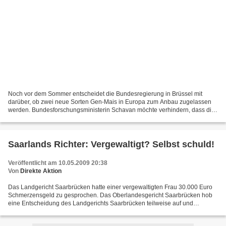
Noch vor dem Sommer entscheidet die Bundesregierung in Brüssel mit
darüber, ob zwei neue Sorten Gen-Mais in Europa zum Anbau zugelassen
werden. Bundesforschungsministerin Schavan möchte verhindern, dass die
Regierung die Zulassungen mit "Nein" ablehnt....
Saarlands Richter: Vergewaltigt? Selbst schuld!
Veröffentlicht am 10.05.2009 20:38
Von
Direkte Aktion
Das Landgericht Saarbrücken hatte einer vergewaltigten Frau 30.000 Euro
Schmerzensgeld zu gesprochen. Das Oberlandesgericht Saarbrücken hob
eine Entscheidung des Landgerichts Saarbrücken teilweise auf und
reduzierte diese Summe um 5000 Euro. Die Begründung...