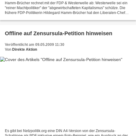
Hamm-Brücher rechnet mit der FDP & Westerwelle ab: Westerwelle sei ein
"reiner Machtpolitiker" der "abgewirtschafteten Kapitalismus" schütze. Die
frühere FDP-Politikerin Hildegard Hamm-Brücher hat den Liberalen-Chef
Guido Westerwelle attackiert. "Ich...
Offline auf Zensursula-Petition hinweisen
Veröffentlicht am 09.05.2009 11:30
Von
Direkte Aktion
Es gibt bei Netzpolitik.org eine DIN A4-Version von der Zensursula-
Schablone als PDF inklusive einem Foto-Beispiel, wie ein Ausdruck an der