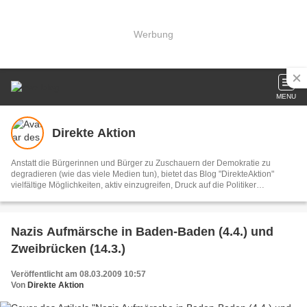
Werbung
MENU
Direkte Aktion
Anstatt die Bürgerinnen und Bürger zu Zuschauern der Demokratie zu
degradieren (wie das viele Medien tun), bietet das Blog "DirekteAktion"
vielfältige Möglichkeiten, aktiv einzugreifen, Druck auf die Politiker
auszuüben und die Welt in der wir leben zu verbessern. Diese Bemühungen
können alle LeserInnen unterstützen, indem sie bei den Aktionen mitmachen
und diese aktiv weiterempfehlen. DirekteAktion begreift sich als
demokratisch und konstruktiv.
Nazis Aufmärsche in Baden-Baden (4.4.) und
Zweibrücken (14.3.)
Veröffentlicht am 08.03.2009 10:57
Von
Direkte Aktion