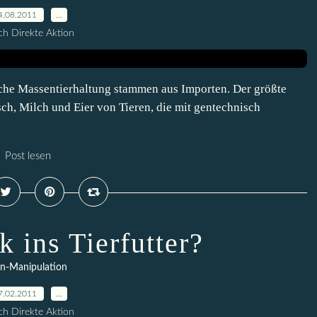
4.08.2011
…
h Direkte Aktion
ische Massentierhaltung stammen aus Importen. Der größte
sch, Milch und Eier von Tieren, die mit gentechnisch
Post lesen
 ins Tierfutter?
n-Manipulation
7.02.2011
…
h Direkte Aktion