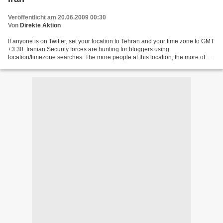
Veröffentlicht am 20.06.2009 00:30
Von
Direkte Aktion
If anyone is on Twitter, set your location to Tehran and your time zone to GMT
+3.30. Iranian Security forces are hunting for bloggers using
location/timezone searches. The more people at this location, the more of a
logjam it creates for forces trying...