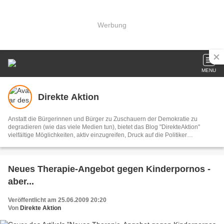
Werbung
MENU
Direkte Aktion
Anstatt die Bürgerinnen und Bürger zu Zuschauern der Demokratie zu
degradieren (wie das viele Medien tun), bietet das Blog "DirekteAktion"
vielfältige Möglichkeiten, aktiv einzugreifen, Druck auf die Politiker
auszuüben und die Welt in der wir leben zu verbessern. Diese Bemühungen
können alle LeserInnen unterstützen, indem sie bei den Aktionen mitmachen
und diese aktiv weiterempfehlen. DirekteAktion begreift sich als
demokratisch und konstruktiv.
Neues Therapie-Angebot gegen Kinderpornos -
aber...
Veröffentlicht am 25.06.2009 20:20
Von
Direkte Aktion