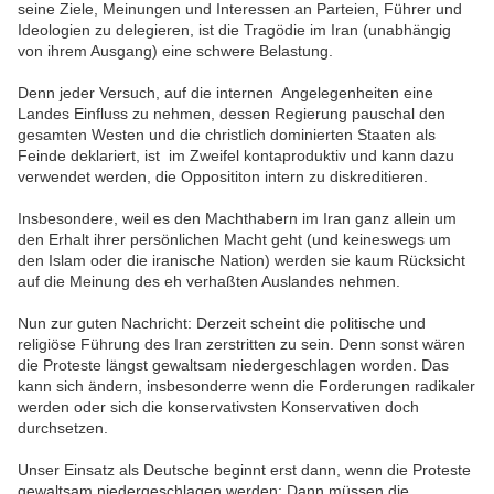
seine Ziele, Meinungen und Interessen an Parteien, Führer und
Ideologien zu delegieren, ist die Tragödie im Iran (unabhängig
von ihrem Ausgang) eine schwere Belastung.
Denn jeder Versuch, auf die internen Angelegenheiten eine
Landes Einfluss zu nehmen, dessen Regierung pauschal den
gesamten Westen und die christlich dominierten Staaten als
Feinde deklariert, ist im Zweifel kontaproduktiv und kann dazu
verwendet werden, die Opposititon intern zu diskreditieren.
Insbesondere, weil es den Machthabern im Iran ganz allein um
den Erhalt ihrer persönlichen Macht geht (und keineswegs um
den Islam oder die iranische Nation) werden sie kaum Rücksicht
auf die Meinung des eh verhaßten Auslandes nehmen.
Nun zur guten Nachricht: Derzeit scheint die politische und
religiöse Führung des Iran zerstritten zu sein. Denn sonst wären
die Proteste längst gewaltsam niedergeschlagen worden. Das
kann sich ändern, insbesonderre wenn die Forderungen radikaler
werden oder sich die konservativsten Konservativen doch
durchsetzen.
Unser Einsatz als Deutsche beginnt erst dann, wenn die Proteste
gewaltsam niedergeschlagen werden: Dann müssen die