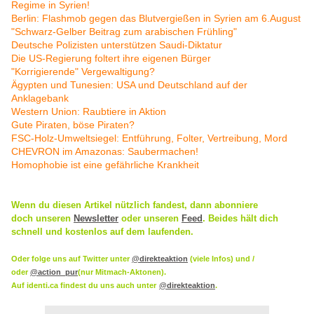
Regime in Syrien!
Berlin: Flashmob gegen das Blutvergießen in Syrien am 6.August
"Schwarz-Gelber Beitrag zum arabischen Frühling"
Deutsche Polizisten unterstützen Saudi-Diktatur
Die US-Regierung foltert ihre eigenen Bürger
"Korrigierende" Vergewaltigung?
Ägypten und Tunesien: USA und Deutschland auf der
Anklagebank
Western Union: Raubtiere in Aktion
Gute Piraten, böse Piraten?
FSC-Holz-Umweltsiegel: Entführung, Folter, Vertreibung, Mord
CHEVRON im Amazonas: Saubermachen!
Homophobie ist eine gefährliche Krankheit
Wenn du diesen Artikel nützlich fandest, dann abonniere
doch
unseren
Newsletter
oder
unseren
Feed
. Beides hält dich
schnell und kostenlos auf dem laufenden.
Oder folge uns auf Twitter unter
@direkteaktion
(viele Infos) und /
oder
@action_pur
(nur Mitmach-Aktonen).
Auf identi.ca findest du uns auch unter
@direkteaktion
.