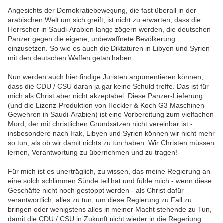
Angesichts der Demokratiebewegung, die fast überall in der
arabischen Welt um sich greift, ist nicht zu erwarten, dass die
Herrscher in Saudi-Arabien lange zögern werden, die deutschen
Panzer gegen die eigene, unbewaffnete Bevölkerung
einzusetzen. So wie es auch die Diktaturen in Libyen und Syrien
mit den deutschen Waffen getan haben.
Nun werden auch hier findige Juristen argumentieren können,
dass die CDU / CSU daran ja gar keine Schuld treffe. Das ist für
mich als Christ aber nicht akzeptabel. Diese Panzer-Lieferung
(und die Lizenz-Produktion von Heckler & Koch G3 Maschinen-
Gewehren in Saudi-Arabien) ist eine Vorbereitung zum vielfachen
Mord, der mit christlichen Grundsätzen nicht vereinbar ist -
insbesondere nach Irak, Libyen und Syrien können wir nicht mehr
so tun, als ob wir damit nichts zu tun haben. Wir Christen müssen
lernen, Verantwortung zu übernehmen und zu tragen!
Für mich ist es unerträglich, zu wissen, das meine Regierung an
eine solch schlimmen Sünde teil hat und fühle mich - wenn diese
Geschäfte nicht noch gestoppt werden - als Christ dafür
verantwortlich, alles zu tun, um diese Regierung zu Fall zu
bringen oder wenigstens alles in meiner Macht stehende zu Tun,
damit die CDU / CSU in Zukunft nicht wieder in die Regeriung