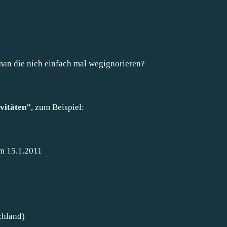
an die nich einfach mal wegignorieren?
vitäten
"
, zum Beispiel:
m 15.1.2011
chland)