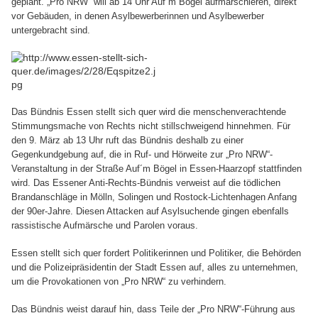
geplant. „Pro NRW“ will ab 14 Uhr Auf´m Bögel aufmarschieren, direkt
vor Gebäuden, in denen Asylbewerberinnen und Asylbewerber
untergebracht sind.
Das Bündnis Essen stellt sich quer wird die menschenverachtende
Stimmungsmache von Rechts nicht stillschweigend hinnehmen. Für
den 9. März ab 13 Uhr ruft das Bündnis deshalb zu einer
Gegenkundgebung auf, die in Ruf- und Hörweite zur „Pro NRW“-
Veranstaltung in der Straße Auf´m Bögel in Essen-Haarzopf stattfinden
wird. Das Essener Anti-Rechts-Bündnis verweist auf die tödlichen
Brandanschläge in Mölln, Solingen und Rostock-Lichtenhagen Anfang
der 90er-Jahre. Diesen Attacken auf Asylsuchende gingen ebenfalls
rassistische Aufmärsche und Parolen voraus.
Essen stellt sich quer fordert Politikerinnen und Politiker, die Behörden
und die Polizeipräsidentin der Stadt Essen auf, alles zu unternehmen,
um die Provokationen von „Pro NRW“ zu verhindern.
Das Bündnis weist darauf hin, dass Teile der „Pro NRW“-Führung aus