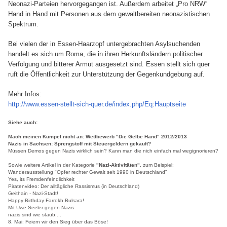
Neonazi-Parteien hervorgegangen ist. Außerdem arbeitet „Pro NRW“
Hand in Hand mit Personen aus dem gewaltbereiten neonazistischen
Spektrum.
Bei vielen der in Essen-Haarzopf untergebrachten Asylsuchenden
handelt es sich um Roma, die in ihren Herkunftsländern politischer
Verfolgung und bitterer Armut ausgesetzt sind. Essen stellt sich quer
ruft die Öffentlichkeit zur Unterstützung der Gegenkundgebung auf.
Mehr Infos:
http://www.essen-stellt-sich-quer.de/index.php/Eq:Hauptseite
Siehe auch:
Mach meinen Kumpel nicht an: Wettbewerb "Die Gelbe Hand" 2012/2013
Nazis in Sachsen: Sprengstoff mit Steuergeldern gekauft?
Müssen Demos gegen Nazis wirklich sein? Kann man die nich einfach mal wegignorieren?
Sowie weitere Artikel in der Kategorie
"
Nazi-Aktivitäten
"
, zum Beispiel:
Wanderausstellung "Opfer rechter Gewalt seit 1990 in Deutschland"
Yes, its Fremdenfeindlichkeit
Piratenvideo: Der alltägliche Rassismus (in Deutschland)
Geithain - Nazi-Stadt!
Happy Birthday Farrokh Bulsara!
Mit Uwe Seeler gegen Nazis
nazis sind wie staub....
8. Mai: Feiern wir den Sieg über das Böse!