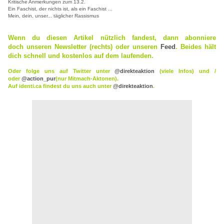
Kritische Anmerkungen zum 13.2.
Ein Faschist, der nichts ist, als ein Faschist ...
Mein, dein, unser... täglicher Rassismus
Wenn du diesen Artikel nützlich fandest, dann abonniere
doch
unseren Newsletter (rechts) oder
unseren
Feed
. Beides hält
dich schnell und kostenlos auf dem laufenden.
Oder folge uns auf Twitter unter
@direkteaktion
(viele Infos) und /
oder
@action_pur
(nur Mitmach-Aktonen).
Auf identi.ca findest du uns auch unter
@direkteaktion
.