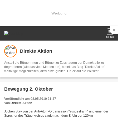
Werbung
MENU
Direkte Aktion
Anstatt die Bürgerinnen und Bürger zu Zuschauern der Demokratie zu
degradieren (wie das viele Medien tun), bietet das Blog "DirekteAktion"
vielfältige Möglichkeiten, aktiv einzugreifen, Druck auf die Politiker
auszuüben und die Welt in der wir leben zu verbessern. Diese Bemühungen
können alle LeserInnen unterstützen, indem sie bei den Aktionen mitmachen
und diese aktiv weiterempfehlen. DirekteAktion begreift sich als
demokratisch und konstruktiv.
Bewegung 2. Oktober
Veröffentlicht am 08.05.2010 21:47
Von
Direkte Aktion
Jochen Stay von der Anti-Atom-Organisation "ausgestrahlt" und einer der
Sprecher des Trägerkreises sagte nach dem Erfolg der 120km