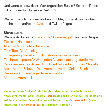
Und wenn es soweit ist: Wer organisiert Busse? Schreibt Presse-
Erklärungen für die lokale Zeitung?
Wer auf dem laufenden bleiben möchte, möge ab und zu hier
nachsehen und/oder
@2okt
bei Twitter folgen
Siehe auch:
Weitere Artikel in der
Kategorie "Atomenergie"
, wie zum Beispiel:
Tödliche Nachbarn
Atom ist Monopol-Technologie
Film-Tipp: Die Atomlüge!
Einlagerung von Atommüll in Morsleben verhindern
Flashmobs gegen AKWs - jeden Adventssamstag bundesweit!
Druckwasser-Reaktoren: In 8 Atomkraftwerken drohen Störfälle
Atom-Alarm: Schütze Dein Atomkraftwerk! (Online-Spiel)
Decke im Atommülllager Asse eingestürzt
Alptraum Atommüll
Wenn du diesen Artikel nützlich fandest, dann abonniere doch
unseren
Newsletter (rechts) oder
unseren
Feed
. Beides hält dich schnell und kostenlos
auf dem laufenden. Oder folge uns auf Twitter unter
@direkteaktion
(viele
Infos) und / oder
@action_pur
(nur Mitmach-Aktonen).