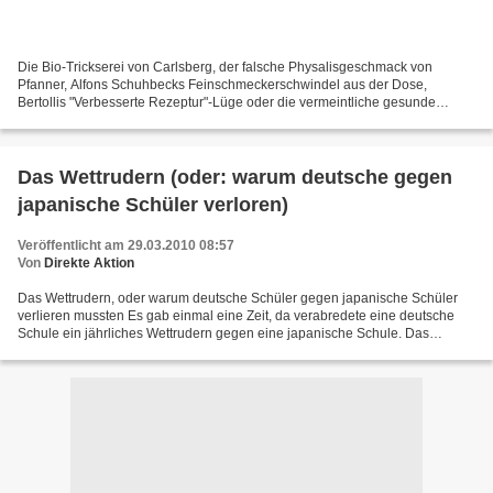
Die Bio-Trickserei von Carlsberg, der falsche Physalisgeschmack von
Pfanner, Alfons Schuhbecks Feinschmeckerschwindel aus der Dose,
Bertollis "Verbesserte Rezeptur"-Lüge oder die vermeintliche gesunde
Zuckerbombe von Zott: Haben Sie sich schon entschieden,...
Das Wettrudern (oder: warum deutsche gegen
japanische Schüler verloren)
Veröffentlicht am 29.03.2010 08:57
Von
Direkte Aktion
Das Wettrudern, oder warum deutsche Schüler gegen japanische Schüler
verlieren mussten Es gab einmal eine Zeit, da verabredete eine deutsche
Schule ein jährliches Wettrudern gegen eine japanische Schule. Das
Rennen sollte in einem Achter auf dem Rhein...