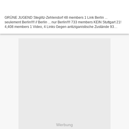
GRÜNE JUGEND Steglitz-Zehlendorf 48 members 1 Link Berlin ...
seulement Berlin!!!! // Berlin ... nur Berlin!!!! 733 members KEIN Stuttgart 21!
4,408 members 1 Video, 4 Links Gegen antiziganistische Zustände 93
members 4 Links BERLIN on FACEBOOK 4,808...
Werbung