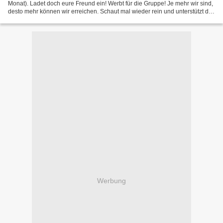
Monat). Ladet doch eure Freund ein! Werbt für die Gruppe! Je mehr wir sind,
desto mehr können wir erreichen. Schaut mal wieder rein und unterstützt die
Aktionen. Hier der Link: http://www.facebook.com/group.php?
gid=320631238231...
Werbung