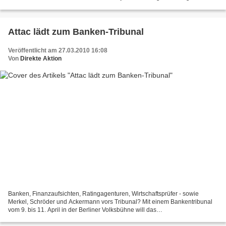
gemacht, alle Blogs der Welt miteinander...
Attac lädt zum Banken-Tribunal
Veröffentlicht am 27.03.2010 16:08
Von
Direkte Aktion
Banken, Finanzaufsichten, Ratingagenturen, Wirtschaftsprüfer - sowie
Merkel, Schröder und Ackermann vors Tribunal? Mit einem Bankentribunal
vom 9. bis 11. April in der Berliner Volksbühne will das
globalisierungskritische Netzwerk Attac die Ursachen der...