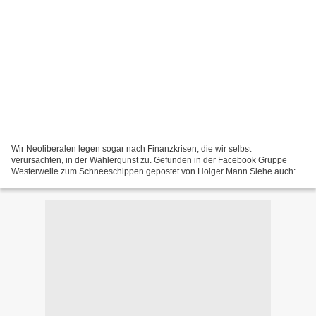
Wir Neoliberalen legen sogar nach Finanzkrisen, die wir selbst
verursachten, in der Wählergunst zu. Gefunden in der Facebook Gruppe
Westerwelle zum Schneeschippen gepostet von Holger Mann Siehe auch:
Weitere Artikel in der Kategorie "FDP", wie zum Beispiel:...