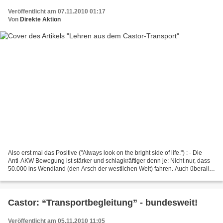
Veröffentlicht am 07.11.2010 01:17
Von
Direkte Aktion
Also erst mal das Positive ("Always look on the bright side of life.") : - Die
Anti-AKW Bewegung ist stärker und schlagkräftiger denn je: Nicht nur, dass
50.000 ins Wendland (den Arsch der westlichen Welt) fahren. Auch überall
entlang der Castor-Strecke...
Castor: “Transportbegleitung” - bundesweit!
Veröffentlicht am 05.11.2010 11:05