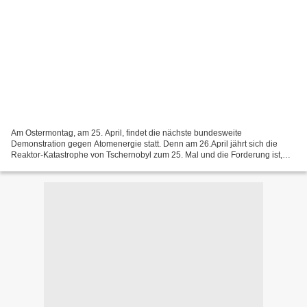
Am Ostermontag, am 25. April, findet die nächste bundesweite
Demonstration gegen Atomenergie statt. Denn am 26.April jährt sich die
Reaktor-Katastrophe von Tschernobyl zum 25. Mal und die Forderung ist,
endlich Konsequenzen zu ziehen und die Atomkraftwerke...