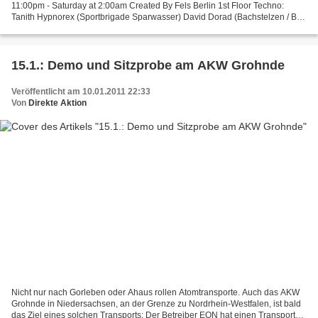
11:00pm - Saturday at 2:00am Created By Fels Berlin 1st Floor Techno:
Tanith Hypnorex (Sportbrigade Sparwasser) David Dorad (Bachstelzen / Bar
25) Elliver Twist (Topsy Turve...
15.1.: Demo und Sitzprobe am AKW Grohnde
Veröffentlicht am 10.01.2011 22:33
Von
Direkte Aktion
Nicht nur nach Gorleben oder Ahaus rollen Atomtransporte. Auch das AKW
Grohnde in Niedersachsen, an der Grenze zu Nordrhein-Westfalen, ist bald
das Ziel eines solchen Transports: Der Betreiber EON hat einen Transport