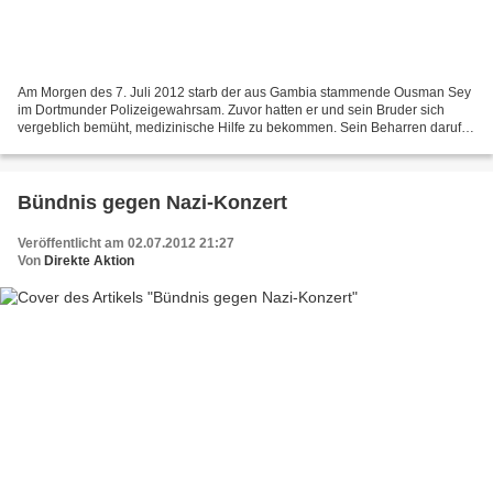
Am Morgen des 7. Juli 2012 starb der aus Gambia stammende Ousman Sey
im Dortmunder Polizeigewahrsam. Zuvor hatten er und sein Bruder sich
vergeblich bemüht, medizinische Hilfe zu bekommen. Sein Beharren daruf
hat ihn joch nciht ins Krankenhaus, sondern...
Bündnis gegen Nazi-Konzert
Veröffentlicht am 02.07.2012 21:27
Von
Direkte Aktion