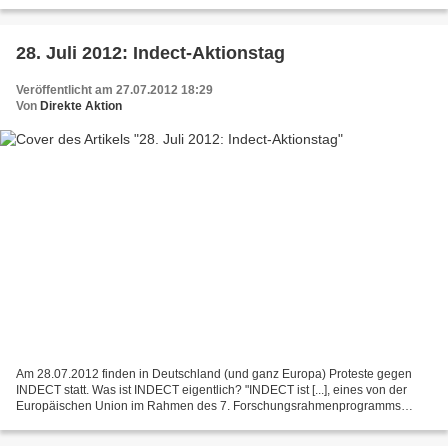
„Flaggschiff“ benannt – ihre rassistische...
28. Juli 2012: Indect-Aktionstag
Veröffentlicht am 27.07.2012 18:29
Von
Direkte Aktion
Am 28.07.2012 finden in Deutschland (und ganz Europa) Proteste gegen
INDECT statt. Was ist INDECT eigentlich? "INDECT ist [...], eines von der
Europäischen Union im Rahmen des 7. Forschungsrahmenprogramms
finanzierten Vorhabens im Bereich der intelligenten...