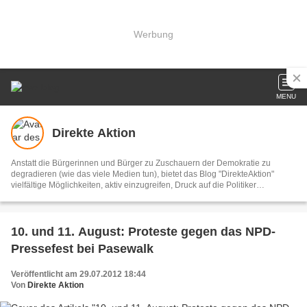
Werbung
MENU
Direkte Aktion
Anstatt die Bürgerinnen und Bürger zu Zuschauern der Demokratie zu
degradieren (wie das viele Medien tun), bietet das Blog "DirekteAktion"
vielfältige Möglichkeiten, aktiv einzugreifen, Druck auf die Politiker
auszuüben und die Welt in der wir leben zu verbessern. Diese Bemühungen
können alle LeserInnen unterstützen, indem sie bei den Aktionen mitmachen
und diese aktiv weiterempfehlen. DirekteAktion begreift sich als
demokratisch und konstruktiv.
10. und 11. August: Proteste gegen das NPD-
Pressefest bei Pasewalk
Veröffentlicht am 29.07.2012 18:44
Von
Direkte Aktion