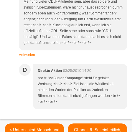
Meinung vieler CDU-Mitglieder sein, aber das so derb und
zynisch rüberzubringen, wäre nicht nur ausgesprochen dumm
sondern eben auch kontraproduktiv, was "Stimmenfangen"
angeht; nach<br /> der Aufregung um Herrn Westerwelle erst
recht.<br /> <br /> Kurz: das glaub ich erst, wenn ich sie
offiziell auf einer CDU-Seite sehe oder sonst wie "CDU-
bestätigt". Und wenn es Fakes sind, dann macht es sich nicht
gut, darauf rumzureiten.<br /> <br /> <br />
Antworten
D
Direkte Aktion
03/25/2010 14:20
<br /> "AdBuster Kampange" steht für gefakte
Werbung.<br /> <br /> Ziel ist es die Wirklichkeit
hinter den Worten der Politiker aufzudecken.
Stimmen sollen damit nicht gefangen werden.<br />
<br /> <br />
< Unterschied Mensch und
Ghandi: 9. Sei einheitlich,