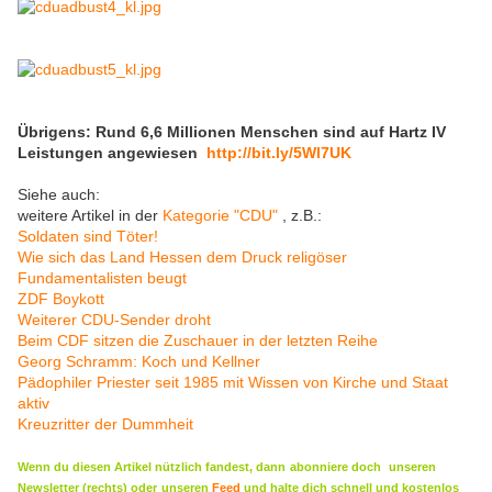
Übrigens:
Rund 6,6 Millionen Menschen sind auf Hartz IV
Leistungen angewiesen
http://bit.ly/5Wl7UK
Siehe auch:
weitere Artikel in der
Kategorie "CDU"
, z.B.:
Soldaten sind Töter!
Wie sich das Land Hessen dem Druck religöser
Fundamentalisten beugt
ZDF Boykott
Weiterer CDU-Sender droht
Beim CDF sitzen die Zuschauer in der letzten Reihe
Georg Schramm: Koch und Kellner
Pädophiler Priester seit 1985 mit Wissen von Kirche und Staat
aktiv
Kreuzritter der Dummheit
Wenn du diesen Artikel nützlich fandest, dann
abonniere doch
unseren
Newsletter (rechts) oder
unseren
Feed
und halte dich schnell und kostenlos