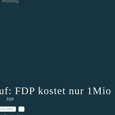
Werbung
uf: FDP kostet nur 1Mio
FDP
6.01.2010
…