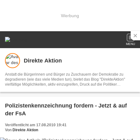
Werbung
MENU
Direkte Aktion
Anstatt die Bürgerinnen und Bürger zu Zuschauern der Demokratie zu
degradieren (wie das viele Medien tun), bietet das Blog "DirekteAktion"
vielfältige Möglichkeiten, aktiv einzugreifen, Druck auf die Politiker
auszuüben und die Welt in der wir leben zu verbessern. Diese Bemühungen
können alle LeserInnen unterstützen, indem sie bei den Aktionen mitmachen
und diese aktiv weiterempfehlen. DirekteAktion begreift sich als
demokratisch und konstruktiv.
Polizistenkennzeichnung fordern - Jetzt & auf
der FsA
Veröffentlicht am 17.08.2010 19:41
Von
Direkte Aktion