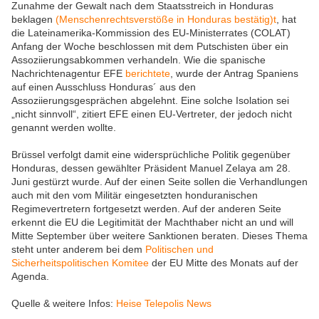
Zunahme der Gewalt nach dem Staatsstreich in Honduras
beklagen
(Menschenrechtsverstöße in Honduras bestätig)t
, hat
die Lateinamerika-Kommission des EU-Ministerrates (COLAT)
Anfang der Woche beschlossen mit dem Putschisten über ein
Assoziierungsabkommen verhandeln. Wie die spanische
Nachrichtenagentur EFE
berichtete
, wurde der Antrag Spaniens
auf einen Ausschluss Honduras´ aus den
Assoziierungsgesprächen abgelehnt. Eine solche Isolation sei
„nicht sinnvoll“, zitiert EFE einen EU-Vertreter, der jedoch nicht
genannt werden wollte.
Brüssel verfolgt damit eine widersprüchliche Politik gegenüber
Honduras, dessen gewählter Präsident Manuel Zelaya am 28.
Juni gestürzt wurde. Auf der einen Seite sollen die Verhandlungen
auch mit den vom Militär eingesetzten honduranischen
Regimevertretern fortgesetzt werden. Auf der anderen Seite
erkennt die EU die Legitimität der Machthaber nicht an und will
Mitte September über weitere Sanktionen beraten. Dieses Thema
steht unter anderem bei dem
Politischen und
Sicherheitspolitischen Komitee
der EU Mitte des Monats auf der
Agenda.
Quelle & weitere Infos:
Heise Telepolis News