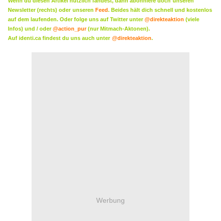
Wenn du diesen Artikel nützlich fandest, dann abonniere doch
unseren
Newsletter (rechts) oder
unseren
Feed
. Beides hält dich schnell und kostenlos
auf dem laufenden. Oder folge uns auf Twitter unter
@direkteaktion
(viele
Infos) und / oder
@action_pur
(nur Mitmach-Aktonen).
Auf identi.ca findest du uns auch unter
@direkteaktion
.
Werbung