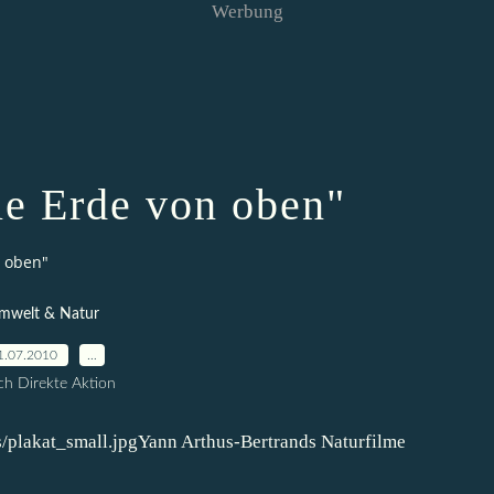
Werbung
ie Erde von oben"
n oben"
mwelt & Natur
1.07.2010
…
h Direkte Aktion
Yann Arthus-Bertrands Naturfilme