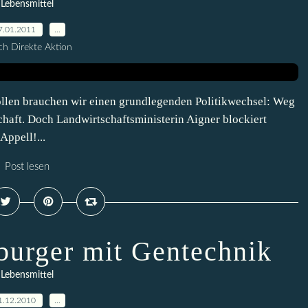
Lebensmittel
7.01.2011
…
h Direkte Aktion
ollen brauchen wir einen grundlegenden Politikwechsel: Weg
chaft. Doch Landwirtschaftsministerin Aigner blockiert
ppell!...
Post lesen
urger mit Gentechnik
Lebensmittel
1.12.2010
…