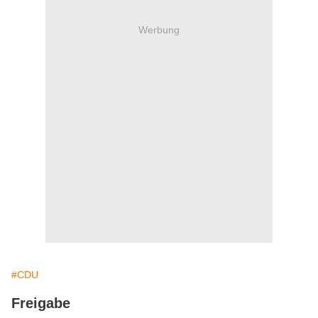
Werbung
#CDU
Freigabe