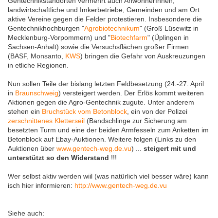
Gentechnikstandorten vermehrt auch AnwohnerInnen,
landwirtschaftliche und Imkerbetriebe, Gemeinden und am Ort
aktive Vereine gegen die Felder protestieren. Insbesondere die
Gentechnikhochburgen "
Agrobiotechnikum
" (Groß Lüsewitz in
Mecklenburg-Vorpommern) und "
Biotechfarm
" (Üplingen in
Sachsen-Anhalt) sowie die Versuchsflächen großer Firmen
(BASF, Monsanto,
KWS
) bringen die Gefahr von Auskreuzungen
in etliche Regionen.
Nun sollen Teile der bislang letzten Feldbesetzung (24.-27. April
in
Braunschweig
) versteigert werden. Der Erlös kommt weiteren
Aktionen gegen die Agro-Gentechnik zugute. Unter anderem
stehen ein
Bruchstück vom Betonblock
, ein von der Polizei
zerschnittenes Kletterseil
(Bandschlinge zur Sicherung am
besetzten Turm und eine der beiden Armfesseln zum Anketten im
Betonblock auf Ebay-Auktionen. Weitere folgen (Links zu den
Auktionen über
www.gentech-weg.de.vu
) ...
steigert mit und
unterstützt so den Widerstand
!!!
Wer selbst aktiv werden wiil (was natürlich viel besser wäre) kann
isch hier informieren:
http://www.gentech-weg.de.vu
Siehe auch: