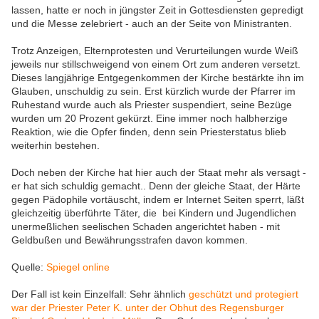
lassen, hatte er noch in jüngster Zeit in Gottesdiensten gepredigt
und die Messe zelebriert - auch an der Seite von Ministranten.
Trotz Anzeigen, Elternprotesten und Verurteilungen wurde Weiß
jeweils nur stillschweigend von einem Ort zum anderen versetzt.
Dieses langjährige Entgegenkommen der Kirche bestärkte ihn im
Glauben, unschuldig zu sein. Erst kürzlich wurde der Pfarrer im
Ruhestand wurde auch als Priester suspendiert, seine Bezüge
wurden um 20 Prozent gekürzt. Eine immer noch halbherzige
Reaktion, wie die Opfer finden, denn sein Priesterstatus blieb
weiterhin bestehen.
Doch neben der Kirche hat hier auch der Staat mehr als versagt -
er hat sich schuldig gemacht.. Denn der gleiche Staat, der Härte
gegen Pädophile vortäuscht, indem er Internet Seiten sperrt, läßt
gleichzeitig überführte Täter, die bei Kindern und Jugendlichen
unermeßlichen seelischen Schaden angerichtet haben - mit
Geldbußen und Bewährungsstrafen davon kommen.
Quelle:
Spiegel online
Der Fall ist kein Einzelfall: Sehr ähnlich
geschützt und protegiert
war der Priester Peter K. unter der Obhut des Regensburger