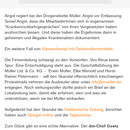
Angst regiert bei der Drogeriekette Müller. Angst vor Entlassung.
Soviel Angst, dass die MitarbeiterInnen sich in sogenannten
"Krankenrückkehrgesprächen" von ihren Vorgesetzten haben
aushorchen lassen. Und diese haben die Ergebnisse dann in
geheimen und illegalen Krankenakten dokumentiert.
Ein weitere Fall von
Klassenkampf mit Geheimdienstmitteln
Die Firmenleitung schweigt zu den Vorwürfen. Von Reue keine
Spur: Eine Entschuldigung steht aus. Die Geschäftsfühung der
Müller Ltd. & Co. KG. - Erwin Müller, Elke Menold und Horst-
Rainer Petermann - will den Skandal offensichtlich totschweigen.
Protestmails nehmen die Ausbeuter aber unter
info@mueller.de
entgegen. Noch wirkungsvoller dürfte jedoch ein Brief an die
Lokalzeitung sein, damit alle erfahren, wen und was sie
unterstützen, wenn sie bei Müller einkaufen.
Aufgedeckt hat den Skandal die
Süddeutsche Zeitung
, berichtet
haben auch
Spiegel online
und die
Tagesschau
Zum Glück gibt es eine echte Alternative: Der
dm-Chef Goetz