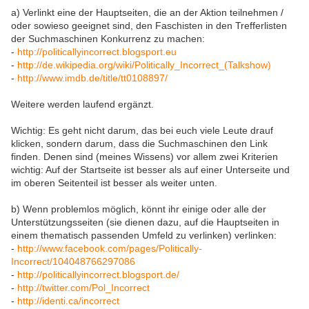
a) Verlinkt eine der Hauptseiten, die an der Aktion teilnehmen /
oder sowieso geeignet sind, den Faschisten in den Trefferlisten
der Suchmaschinen Konkurrenz zu machen:
-
http://politicallyincorrect.blogsport.eu
-
http://de.wikipedia.org/wiki/Politically_Incorrect_(Talkshow)
-
http://www.imdb.de/title/tt0108897/
Weitere werden laufend ergänzt.
Wichtig: Es geht nicht darum, das bei euch viele Leute drauf
klicken, sondern darum, dass die Suchmaschinen den Link
finden. Denen sind (meines Wissens) vor allem zwei Kriterien
wichtig: Auf der Startseite ist besser als auf einer Unterseite und
im oberen Seitenteil ist besser als weiter unten.
b) Wenn problemlos möglich, könnt ihr einige oder alle der
Unterstützungsseiten (sie dienen dazu, auf die Hauptseiten in
einem thematisch passenden Umfeld zu verlinken) verlinken:
-
http://www.facebook.com/pages/Politically-
Incorrect/104048766297086
-
http://politicallyincorrect.blogsport.de/
-
http://twitter.com/Pol_Incorrect
-
http://identi.ca/incorrect