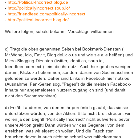
-
http://Political-Incorrect.blog.de
-
http://politicallyincorrect.soup.io/
-
http://friendfeed.com/politically-incorrect
-
http://political-incorrect.blog.de/
Weitere folgen, sobald bekannt. Vorschläge willkommen.
c) Tragt die oben genannten Seiten bei Bookmark-Diensten (
Mr.Wong, Icio, Fav.it, Digg del.icio.us und wie sie alle heißen) und
Micro-Blogging-Diensten (twitter, identi.ca, soup.io,
friendfeed.com ect.) ein, die ihr nutzt. Auch hier geht es weniger
darum, Klicks zu bekommen, sondern darum von Suchmaschinen
gefunden zu werden. Daher sind Links in Facebook hier nutzlos
(Ausnahme: Fan-Seiten sog. "Pages") da die meisten Facebook-
Inhalte nur angemeldeten Nutzern zugänglich sind (und damit
nicht den Suchmaschinen).
d) Erzählt anderen, von denen ihr persönlich glaubt, das sie sie
unterstützen würden, von der Aktion. Bitte nicht breit streuen: wir
wollen ja den Begriff "Politically Incorrect" nicht aufwerten, bevor
unsere Aktion greift! Dann würden wir das Gegenteil von dem
erreichen, was wir eigentlich wollen. Und die Faschisten
brauchen davon ja auch nicht so schnell was mitbekommen.