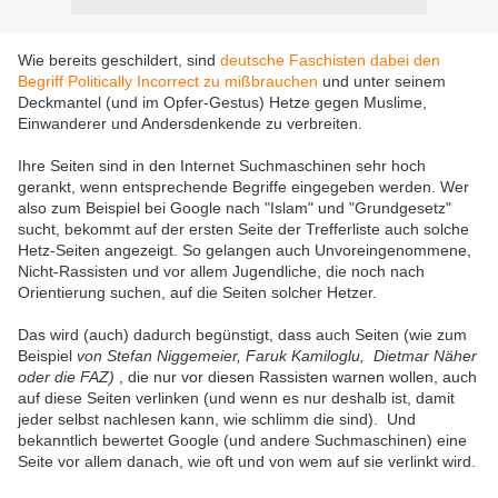
Wie bereits geschildert, sind
deutsche Faschisten dabei den
Begriff Politically Incorrect zu mißbrauchen
und unter seinem
Deckmantel (und im Opfer-Gestus) Hetze gegen Muslime,
Einwanderer und Andersdenkende zu verbreiten.
Ihre Seiten sind in den Internet Suchmaschinen sehr hoch
gerankt, wenn entsprechende Begriffe eingegeben werden. Wer
also zum Beispiel bei Google nach "Islam" und "Grundgesetz"
sucht, bekommt auf der ersten Seite der Trefferliste auch solche
Hetz-Seiten angezeigt. So gelangen auch Unvoreingenommene,
Nicht-Rassisten und vor allem Jugendliche, die noch nach
Orientierung suchen, auf die Seiten solcher Hetzer.
Das wird (auch) dadurch begünstigt, dass auch Seiten (wie zum
Beispiel
von Stefan Niggemeier,
Faruk Kamiloglu,
Dietmar Näher
oder die FAZ)
, die nur vor diesen Rassisten warnen wollen, auch
auf diese Seiten verlinken (und wenn es nur deshalb ist, damit
jeder selbst nachlesen kann, wie schlimm die sind). Und
bekanntlich bewertet Google (und andere Suchmaschinen) eine
Seite vor allem danach, wie oft und von wem auf sie verlinkt wird.