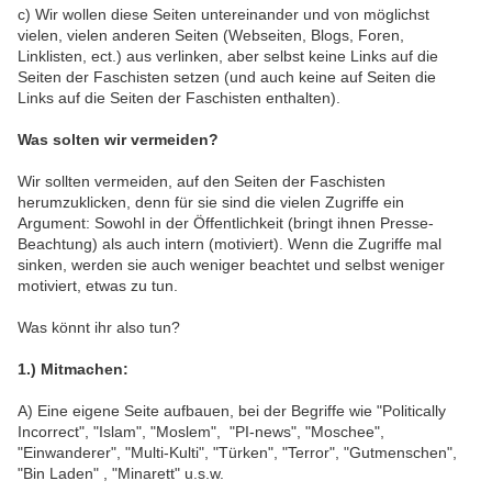
c) Wir wollen diese Seiten untereinander und von möglichst
vielen, vielen anderen Seiten (Webseiten, Blogs, Foren,
Linklisten, ect.) aus verlinken, aber selbst keine Links auf die
Seiten der Faschisten setzen (und auch keine auf Seiten die
Links auf die Seiten der Faschisten enthalten).
Was solten wir vermeiden?
Wir sollten vermeiden, auf den Seiten der Faschisten
herumzuklicken, denn für sie sind die vielen Zugriffe ein
Argument: Sowohl in der Öffentlichkeit (bringt ihnen Presse-
Beachtung) als auch intern (motiviert). Wenn die Zugriffe mal
sinken, werden sie auch weniger beachtet und selbst weniger
motiviert, etwas zu tun.
Was könnt ihr also tun?
1.) Mitmachen:
A) Eine eigene Seite aufbauen, bei der Begriffe wie "Politically
Incorrect", "Islam", "Moslem", "PI-news", "Moschee",
"Einwanderer", "Multi-Kulti", "Türken", "Terror", "Gutmenschen",
"Bin Laden" , "Minarett" u.s.w.