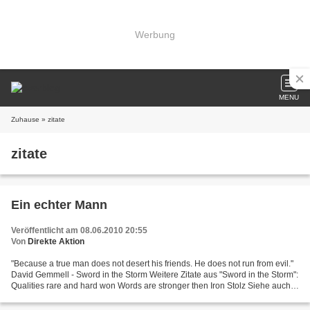
Werbung
MENU
Zuhause
» zitate
zitate
Ein echter Mann
Veröffentlicht am 08.06.2010 20:55
Von
Direkte Aktion
"Because a true man does not desert his friends. He does not run from evil."
David Gemmell - Sword in the Storm Weitere Zitate aus "Sword in the Storm":
Qualities rare and hard won Words are stronger then Iron Stolz Siehe auch
weitere Zitate, zum Beispiel:...