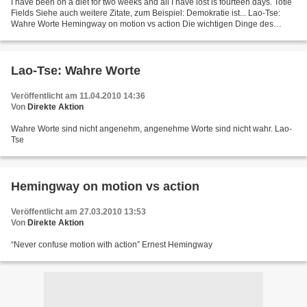
I have been on a diet for two weeks and all I have lost is fourteen days. Totie
Fields Siehe auch weitere Zitate, zum Beispiel: Demokratie ist... Lao-Tse:
Wahre Worte Hemingway on motion vs action Die wichtigen Dinge des
Leben Ein Faschist, der nichts...
Lao-Tse: Wahre Worte
Veröffentlicht am 11.04.2010 14:36
Von
Direkte Aktion
Wahre Worte sind nicht angenehm, angenehme Worte sind nicht wahr. Lao-
Tse
Hemingway on motion vs action
Veröffentlicht am 27.03.2010 13:53
Von
Direkte Aktion
“Never confuse motion with action” Ernest Hemingway