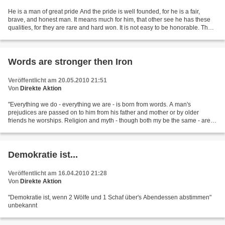
He is a man of great pride And the pride is well founded, for he is a fair,
brave, and honest man. It means much for him, that other see he has these
qualities, for they are rare and hard won. It is not easy to be honorable. The
world is full of cunning,...
Words are stronger then Iron
Veröffentlicht am 20.05.2010 21:51
Von
Direkte Aktion
"Everything we do - everything we are - is born from words. A man's
prejudices are passed on to him from his father and mother or by older
friends he worships. Religion and myth - though both my be the same - are
kept alive by words more then deeds."...
Demokratie ist...
Veröffentlicht am 16.04.2010 21:28
Von
Direkte Aktion
"Demokratie ist, wenn 2 Wölfe und 1 Schaf über's Abendessen abstimmen"
unbekannt