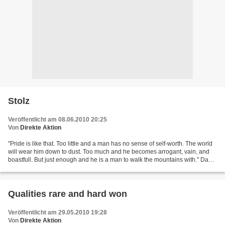
Stolz
Veröffentlicht am 08.06.2010 20:25
Von
Direkte Aktion
"Pride is like that. Too little and a man has no sense of self-worth. The world
will wear him down to dust. Too much and he becomes arrogant, vain, and
boastfull. But just enough and he is a man to walk the mountains with." David
Gemmell - Sword in the...
Qualities rare and hard won
Veröffentlicht am 29.05.2010 19:28
Von
Direkte Aktion