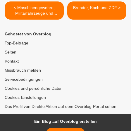
< Maschinengewehre,
Brender, Koch und ZDF >
Militärfahrzeuge und
Unterwasser-
Minensuchgeräte -
finanziert mit 500 Mio aus
Gehostet von Overblog
dem Konjunkturpaket?
Top-Beiträge
Seiten
Kontakt
Missbrauch melden
Servicebedingungen
Cookies und persönliche Daten
Cookies-Einstellungen
Das Profil von Direkte Aktion auf dem Overblog-Portal sehen
Ein Blog auf Overblog erstellen