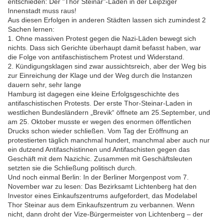
entschieden: Der "Thor Steinar"-Laden in der Leipziger
Innenstadt muss raus!
Aus diesen Erfolgen in anderen Städten lassen sich zumindest 2
Sachen lernen:
1. Ohne massiven Protest gegen die Nazi-Läden bewegt sich
nichts. Dass sich Gerichte überhaupt damit befasst haben, war
die Folge von antifaschistischem Protest und Widerstand.
2. Kündigungsklagen sind zwar aussichtsreich, aber der Weg bis
zur Einreichung der Klage und der Weg durch die Instanzen
dauern sehr, sehr lange
Hamburg ist dagegen eine kleine Erfolgsgeschichte des
antifaschistischen Protests. Der erste Thor-Steinar-Laden in
westlichen Bundesländern „Brevik“ öffnete am 25.September, und
am 25. Oktober musste er wegen des enormen öffentlichen
Drucks schon wieder schließen. Vom Tag der Eröffnung an
protestierten täglich manchmal hundert, manchmal aber auch nur
ein dutzend Antifaschistinnen und Antifaschisten gegen das
Geschäft mit dem Nazichic. Zusammen mit Geschäftsleuten
setzten sie die Schließung politisch durch.
Und noch einmal Berlin: In der Berliner Morgenpost vom 7.
November war zu lesen: Das Bezirksamt Lichtenberg hat den
Investor eines Einkaufszentrums aufgefordert, das Modelabel
Thor Steinar aus dem Einkaufszentrum zu verbannen. Wenn
nicht, dann droht der Vize-Bürgermeister von Lichtenberg – der