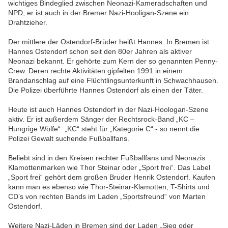
wichtiges Bindeglied zwischen Neonazi-Kameradschaften und
NPD, er ist auch in der Bremer Nazi-Hooligan-Szene ein
Drahtzieher.
Der mittlere der Ostendorf-Brüder heißt Hannes. In Bremen ist
Hannes Ostendorf schon seit den 80er Jahren als aktiver
Neonazi bekannt. Er gehörte zum Kern der so genannten Penny-
Crew. Deren rechte Aktivitäten gipfelten 1991 in einem
Brandanschlag auf eine Flüchtlingsunterkunft in Schwachhausen.
Die Polizei überführte Hannes Ostendorf als einen der Täter.
Heute ist auch Hannes Ostendorf in der Nazi-Hoologan-Szene
aktiv. Er ist außerdem Sänger der Rechtsrock-Band „KC –
Hungrige Wölfe“. „KC“ steht für „Kategorie C“ - so nennt die
Polizei Gewalt suchende Fußballfans.
Beliebt sind in den Kreisen rechter Fußballfans und Neonazis
Klamottenmarken wie Thor Steinar oder „Sport frei“. Das Label
„Sport frei“ gehört dem großen Bruder Henrik Ostendorf. Kaufen
kann man es ebenso wie Thor-Steinar-Klamotten, T-Shirts und
CD’s von rechten Bands im Laden „Sportsfreund“ von Marten
Ostendorf.
Weitere Nazi-Läden in Bremen sind der Laden „Sieg oder