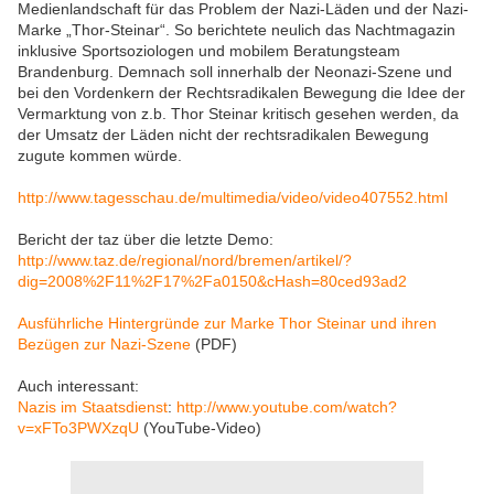
Medienlandschaft für das Problem der Nazi-Läden und der Nazi-
Marke „Thor-Steinar“. So berichtete neulich das Nachtmagazin
inklusive Sportsoziologen und mobilem Beratungsteam
Brandenburg. Demnach soll innerhalb der Neonazi-Szene und
bei den Vordenkern der Rechtsradikalen Bewegung die Idee der
Vermarktung von z.b. Thor Steinar kritisch gesehen werden, da
der Umsatz der Läden nicht der rechtsradikalen Bewegung
zugute kommen würde.
http://www.tagesschau.de/multimedia/video/video407552.html
Bericht der taz über die letzte Demo:
http://www.taz.de/regional/nord/bremen/artikel/?
dig=2008%2F11%2F17%2Fa0150&cHash=80ced93ad2
Ausführliche Hintergründe zur Marke Thor Steinar und ihren
Bezügen zur Nazi-Szene
(PDF)
Auch interessant:
Nazis im Staatsdienst
:
http://www.youtube.com/watch?
v=xFTo3PWXzqU
(YouTube-Video)