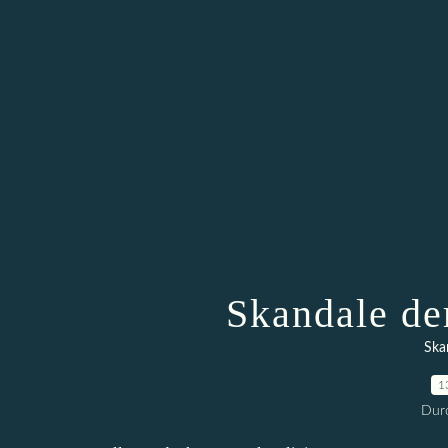
Skandale de
Ska
1
Durc