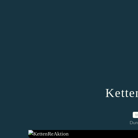
Kette
1
Durc