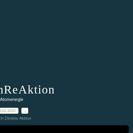
nReAktion
Atomenergie
0.02.2010
…
h Direkte Aktion