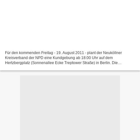
Für den kommenden Freitag - 19. August 2011 - plant der Neuköllner
Kreisverband der NPD eine Kundgebung ab 18:00 Uhr auf dem
Hertzbergplatz (Sonnenallee Ecke Treptower Straße) in Berlin. Die
Kundgebung, die mitten im alternativen und migrantisch geprägten...