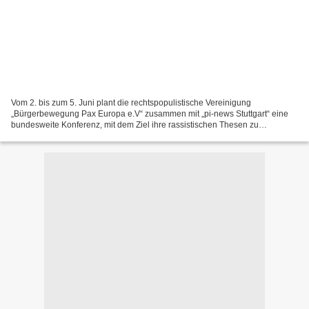
Vom 2. bis zum 5. Juni plant die rechtspopulistische Vereinigung
„Bürgerbewegung Pax Europa e.V“ zusammen mit „pi-news Stuttgart“ eine
bundesweite Konferenz, mit dem Ziel ihre rassistischen Thesen zu
verbreiten, sowie mehrere öffentliche Aktionen in Stuttgart....