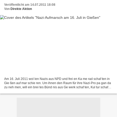
Veröffentlicht am 14.07.2011 18:08
Von
Direkte Aktion
Am 16. Juli 2011 wol len Nazis aus NPD und frei en Ka me rad schaf ten in
Gie ßen auf mar schie ren. Um ihnen den Raum für ihre Nazi-Pro pa gan da
zu neh men, will ein brei tes Bünd nis aus Ge werk schaf ten, Kul tur schaf
fen den, Studierenden-Vertretungen,...