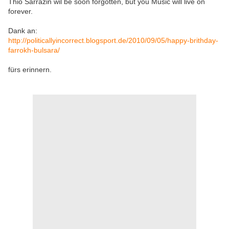
Thio Sarrazin wil be soon forgotten, but you Music will live on
forever.
Dank an:
http://politicallyincorrect.blogsport.de/2010/09/05/happy-brithday-
farrokh-bulsara/
fürs erinnern.