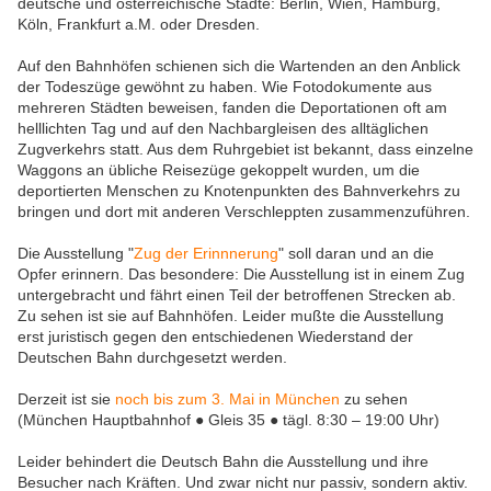
deutsche und österreichische Städte: Berlin, Wien, Hamburg,
Köln, Frankfurt a.M. oder Dresden.
Auf den Bahnhöfen schienen sich die Wartenden an den Anblick
der Todeszüge gewöhnt zu haben. Wie Fotodokumente aus
mehreren Städten beweisen, fanden die Deportationen oft am
helllichten Tag und auf den Nachbargleisen des alltäglichen
Zugverkehrs statt. Aus dem Ruhrgebiet ist bekannt, dass einzelne
Waggons an übliche Reisezüge gekoppelt wurden, um die
deportierten Menschen zu Knotenpunkten des Bahnverkehrs zu
bringen und dort mit anderen Verschleppten zusammenzuführen.
Die Ausstellung "
Zug der Erinnnerung
" soll daran und an die
Opfer erinnern. Das besondere: Die Ausstellung ist in einem Zug
untergebracht und fährt einen Teil der betroffenen Strecken ab.
Zu sehen ist sie auf Bahnhöfen. Leider mußte die Ausstellung
erst juristisch gegen den entschiedenen Wiederstand der
Deutschen Bahn durchgesetzt werden.
Derzeit ist sie
noch bis zum 3. Mai in München
zu sehen
(München Hauptbahnhof ● Gleis 35 ● tägl. 8:30 – 19:00 Uhr)
Leider behindert die Deutsch Bahn die Ausstellung und ihre
Besucher nach Kräften. Und zwar nicht nur passiv, sondern aktiv.