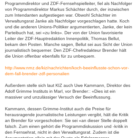
Programmdirektor und
ZDF
-Fernsehspielleiter, fiel als Nachfolger
von Programmdirektor Markus Schächter durch, der inzwischen
zum Intendanten aufgestiegen war. Obwohl Schächter im
Verwaltungsrat Janke als Nachfolger vorgeschlagen hatte. Koch
und die anderen Unions-Politiker argumentierten, Janke, der kein
Parteibuch hat, sei «zu links». Der von der Union favorisierte
Leiter der
ZDF
-Hauptredaktion Innenpolitik, Thomas Bellut,
bekam den Posten. Manche sagen, Bellut sei aus Sicht der Union
journalistisch bequemer. Den
ZDF
-Chefredakteur Brender hält
die Union offenbar ebenfalls für zu unbequem.
http://www.nmz.de/kiz/nachrichten/koch-beeinflusste-schon-vor-
dem-fall-brender-zdf-personalien
Außerdem stelle sich laut KIZ auch Uwe Kammann, Direktor des
Adolf Grimme Instituts in Marl, vor Brender:: «Dies ist ein
massiver und unzulässiger Versuch der Beeinflussung.
Kammann, dessen Grimme-Institut auch die Preise für
herausragende journalistische Leistungen vergibt, hält die Kritik
an Brender für vorgeschoben: Sie sei «an dieser Stelle doppelt
falsch. Zum einen gehört die Programmdiskussion und -kritik in
den Fernsehrat, nicht in den Verwaltungsrat. Zudem ist die